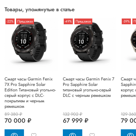
Товары, упомянутые в статье
-22%
Предзаказ
-49%
Предзаказ
-39%
П
Смарт часы Garmin Fenix
Смарт часы Garmin Fenix 7
Смарт ч
7X Pro Sapphire Solar
Pro Sapphire Solar
Sapphir
Edition Титановый угольно-
титановый угольно-серый
корпус 
серый корпус с DLC-
DLC с черным ремешком
ремешк
покрытием и черным
ремешком
89 380 ₽
132 902 ₽
129 360
70 000 ₽
67 999 ₽
79 0