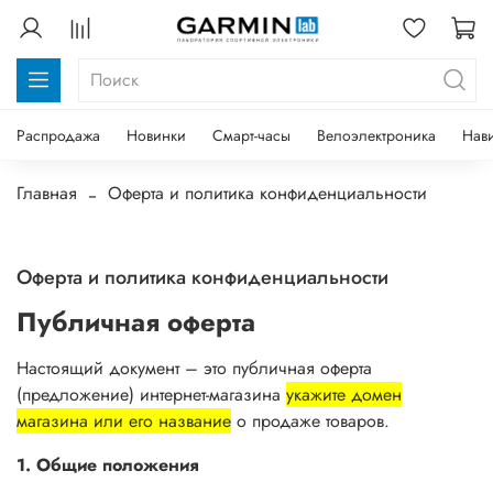
Распродажа
Новинки
Смарт-часы
Велоэлектроника
Нав
Главная
Оферта и политика конфиденциальности
Оферта и политика конфиденциальности
Публичная оферта
Настоящий документ – это публичная оферта
(предложение) интернет-магазина
укажите домен
магазина или его название
о продаже товаров.
1. Общие положения