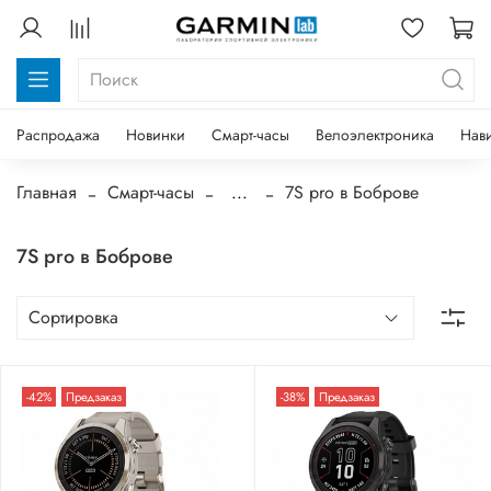
Распродажа
Новинки
Смарт-часы
Велоэлектроника
Нав
Главная
Смарт-часы
...
7S pro в Боброве
7S pro в Боброве
-42%
Предзаказ
-38%
Предзаказ