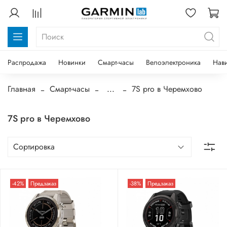
Распродажа
Новинки
Смарт-часы
Велоэлектроника
Нав
Главная
Смарт-часы
...
7S pro в Черемхово
7S pro в Черемхово
-42%
Предзаказ
-38%
Предзаказ