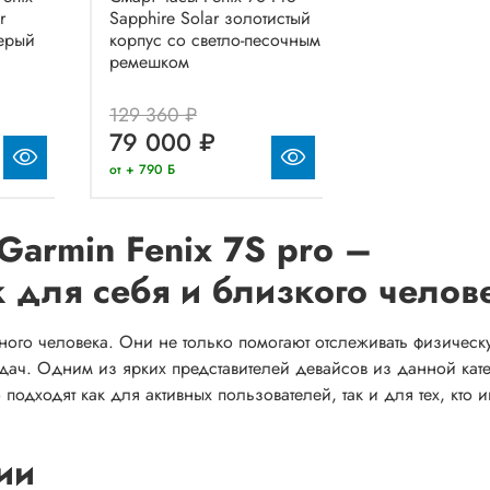
r
Sapphire Solar золотистый
серый
корпус со светло-песочным
ремешком
129 360 ₽
79 000 ₽
от + 790 Б
armin Fenix 7S pro –
для себя и близкого челов
ного человека. Они не только помогают отслеживать физическ
дач. Одним из ярких представителей девайсов из данной кат
подходят как для активных пользователей, так и для тех, кто 
ии