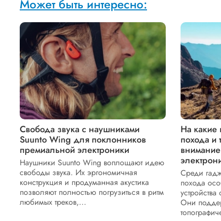
Может быть интересно:
Свобода звука с наушниками
На какие 
Suunto Wing для поклонников
похода и 
премиальной электроники
внимание
электрон
Наушники Suunto Wing воплощают идею
свободы звука. Их эргономичная
Среди гадж
конструкция и продуманная акустика
похода осо
позволяют полностью погрузиться в ритм
устройства
любимых треков,...
Они поддер
топографиче