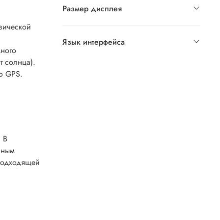
Размер дисплея
зической
Язык интерфейса
много
т солнца).
о GPS.
 В
аным
 подходящей