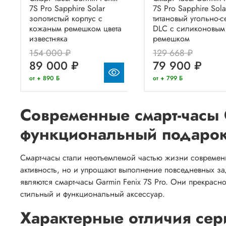
7S Pro Sapphire Solar
7S Pro Sapphire Sola
золотистый корпус с
титановый угольно-
кожаным ремешком цвета
DLC с силиконовым
известняка
ремешком
154 000 ₽
129 668 ₽
89 000 ₽
79 900 ₽
от + 890 Б
от + 799 Б
Современные смарт-часы G
функциональный подарок 
Смарт-часы стали неотъемлемой частью жизни современ
активность, но и упрощают выполнение повседневных за
являются смарт-часы Garmin Fenix 7S Pro. Они прекрасно 
стильный и функциональный аксессуар.
Характерные отличия сер