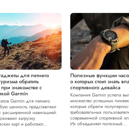
гаджеты для летнего
Полезные функции часо
туризма обратить
о которых стоит знать в
 при знакомстве с
спортивного девайса
икой Garmin
Компания Garmin успела вып
множество успешных линеек 
етов Garmin для летнего
которые обрели популярнос
бую ценность представляют
требовательных пользовател
 с расширенной навигацией.
современной спортивной эл
живают загрузку
Их объединяет полезный...
ских карт и работают...