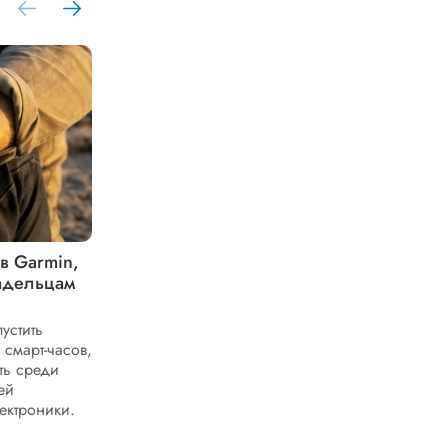
в Garmin,
На что способны спортивные часы
ладельцам
Garmin Fenix 8 – разбор ключевых
возможностей
устить
Обсуждаем обзор ключевых
смарт-часов,
возможностей спортивных часов Garmin
ть среди
Fenix 8. Разбираем функции устройства,
ей
которые могут быть полезны спортсменам
ектроники.
и поклонникам активного...