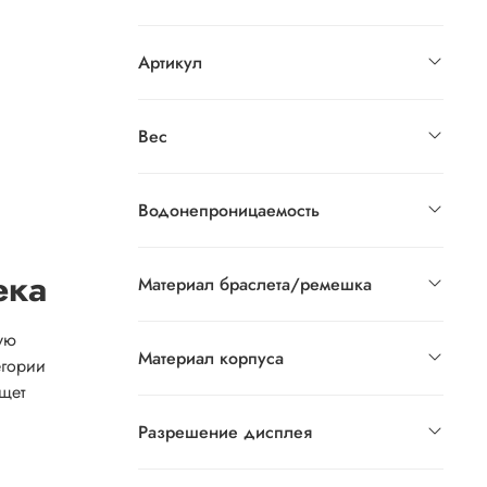
Артикул
Вес
Водонепроницаемость
ека
Материал браслета/ремешка
ую
Материал корпуса
егории
ищет
Разрешение дисплея