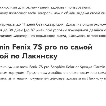
ностями для отслеживания здоровья пользователя.
чему позволяют вести контроль над любыми видами своей фи
март-часы до 11 дней без подзарядки. Доступна опция эконо
ся до 38 дней (до 87 дней при условии подзарядки девайса о
личием мониторинга сердечного ритма, шагомера, встроенног
in Fenix 7S pro по самой
кой по Лакинску
ть умные часы Fenix 7S pro Sapphire Solar от бренда Garmin.
истым корпусом. Предлагаем девайсы с силиконовым или кож
тана. Для наших покупателей действует доставка по Лакинску