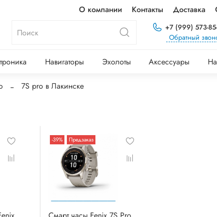
О компании
Контакты
Доставка
+7 (999) 573-85
Обратный звон
троника
Навигаторы
Эхолоты
Аксессуары
На
o
7S pro в Лакинске
-39%
Предзаказ
enix
Смарт часы Fenix 7S Pro