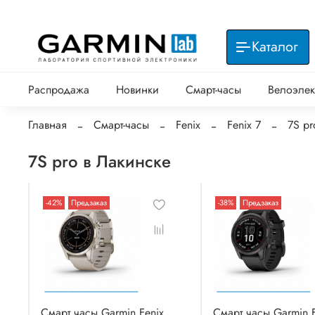
Каталог
Распродажа
Новинки
Смарт-часы
Велоэлек
Главная
Смарт-часы
Fenix
Fenix 7
7S pr
7S pro в Лакинске
-42%
Предзаказ
-38%
Предзаказ
Смарт часы Garmin Fenix
Смарт часы Garmin F