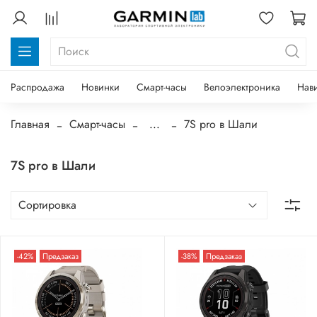
Распродажа
Новинки
Смарт-часы
Велоэлектроника
Нав
Главная
Смарт-часы
...
7S pro в Шали
7S pro в Шали
-42%
Предзаказ
-38%
Предзаказ