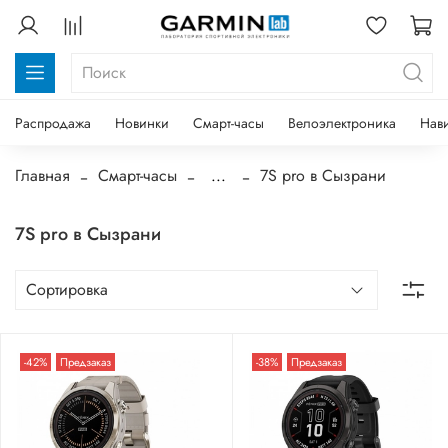
Распродажа
Новинки
Смарт-часы
Велоэлектроника
Нав
Главная
Смарт-часы
...
7S pro в Сызрани
7S pro в Сызрани
-42%
Предзаказ
-38%
Предзаказ