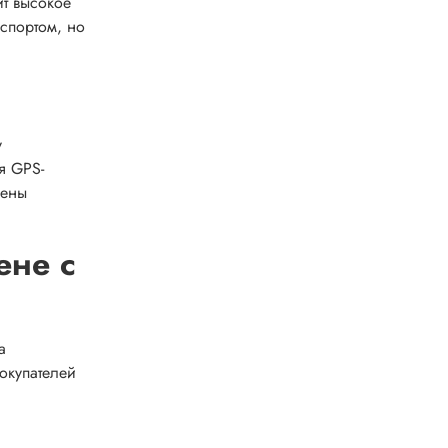
ит высокое
спортом, но
у
я GPS-
щены
ене с
а
окупателей