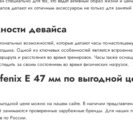
н специально для тех, кто ведет активный образ жизни и цен
лов делают их отличным аксессуаром не только для занятий 
ности девайса
циональных возможностей, которые делают часы по-настоящем
отдыха. Одной из ключевых особенностей является встроенна
маршрута и расстояния во время тренировок. Часы также осна
следить за своим состоянием во время физических нагрузок.
 fenix E 47 мм по выгодной ц
 выгодной цене можно на нашем сайте. В наличии представлен
ой занимаются проверенные зарубежные бренды. Для наших п
в по России.