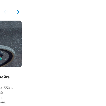
Умные часы Tactix 8 Cerakote для
нейки
ценителей истинного
премиального качества
e 550 и
Tactix 8 Cerakote - это не просто умные
ой
часы, а высокотехнологичный инструмент
ля
для тех, кто привык полагаться на
вня.
безупречное качество...