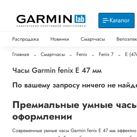
Каталог
Распродажа
Новинки
Смарт-часы
Велоэлек
Главная
Смарт-часы
Fenix
Fenix 7
E (47
Часы Garmin fenix E 47 мм
По вашему запросу ничего не найд
Премиальные умные часы 
оформлении
Современные умные часы Garmin fenix E 47 мм эффектно