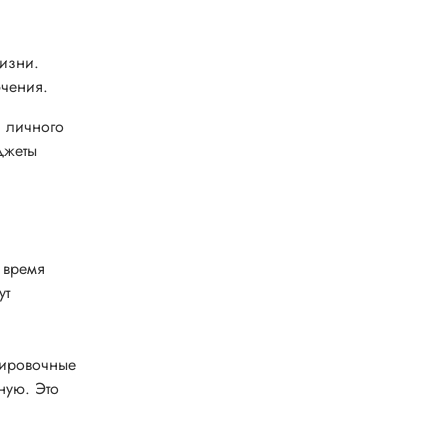
жизни.
ючения.
я личного
джеты
 время
ут
нировочные
ную. Это