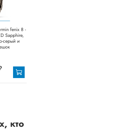
min fenix 8 -
D Sapphire,
ло-серый и
мешок
₽
, кто