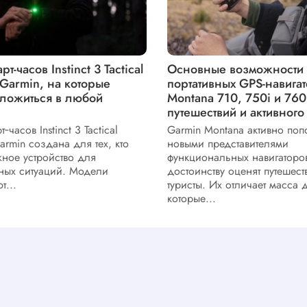
т-часов Instinct 3 Tactical
Основные возможности
т Garmin, на которые
портативных GPS-навига
ложиться в любой
Montana 710, 750i и 760
путешествий и активного
‑часов Instinct 3 Tactical
Garmin Montana активно поп
Garmin создана для тех, кто
новыми представителями
ное устройство для
функциональных навигаторов
ных ситуаций. Модели
достоинству оценят путешест
т...
туристы. Их отличает масса 
которые...