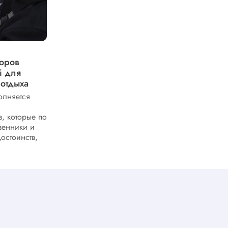
На какие гаджеты для летнего
торов
похода и туризма обратить
i для
внимание при знакомстве с
 отдыха
электроникой Garmin
олняется
Среди гаджетов Garmin для летнего
похода особую ценность представляют
, которые по
устройства с расширенной навигацией.
венники и
Они поддерживают загрузку
достоинств,
топографических карт и работают...