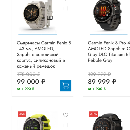
Смарт-часы Garmin Fenix 8
Garmin Fenix 8 Pro 
- 43 мм, AMOLED,
AMOLED Sapphire C
Sapphire золотистый
Gray DLC Titanium Bl
корпус, силиконовый и
Pebble Gray
кожаный ремешок
178 000 ₽
129 999 ₽
99 000 ₽
89 999 ₽
от + 990 Б
от + 900 Б
-16%
-48%