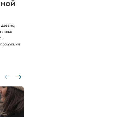
дной
 девайс,
о легко
ть
 продукции