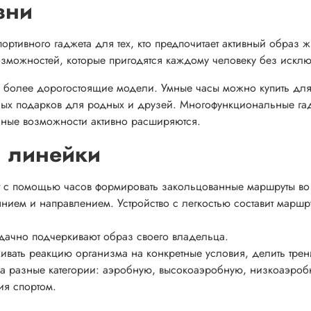
зни
ортивного гаджета для тех, кто предпочитает активный образ 
зможностей, которые пригодятся каждому человеку без искл
к и более дорогостоящие модели. Умные часы можно купить дл
ьных подарков для родных и друзей. Многофункциональные га
ьные возможности активно расширяются.
и линейки
т с помощью часов формировать закольцованные маршруты во
янием и направлением. Устройство с легкостью составит маршр
дачно подчеркивают образ своего владельца.
ивать реакцию организма на конкретные условия, делить тре
а разные категории: аэробную, высокоаэробную, низкоаэроб
ия спортом.