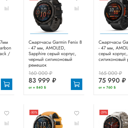
47мм
Смарт-часы Garmin Fenix 8
Смарт-часы Ga
arbon
- 47 мм, AMOLED,
- 47 мм, AMOL
ack /
Sapphire серый корпус,
серый корпус
черный силиконовый
силиконовый 
ремешок
160 000 ₽
165 000 ₽
83 999 ₽
75 990 ₽
от + 840 Б
от + 760 Б
-50%
-29%