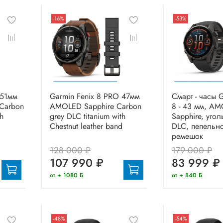
-16%
-53%
 51мм
Garmin Fenix 8 PRO 47мм
Смарт - часы G
Carbon
AMOLED Sapphire Carbon
8 - 43 мм, A
th
grey DLC titanium with
Sapphire, уго
d
Chestnut leather band
DLC, пепельн
ремешок
128 000 ₽
179 000 ₽
107 990 ₽
83 999 ₽
от + 1080 Б
от + 840 Б
-48%
-54%