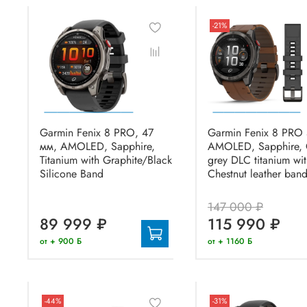
-21%
Garmin Fenix 8 PRO, 47
Garmin Fenix 8 PRO
мм, AMOLED, Sapphire,
AMOLED, Sapphire, 
Titanium with Graphite/Black
grey DLC titanium wi
Silicone Band
Chestnut leather ban
147 000 ₽
89 999 ₽
115 990 ₽
от + 900 Б
от + 1160 Б
-44%
-31%