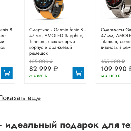
enix 8
Смарт-часы Garmin fenix 8 -
Смарт-часы Gar
ire
47 мм, AMOLED Sapphire,
47 мм, AMOLE
ый
Titanium, светло-серый
Titanium, свет
шок
корпус и оранжевый
титановый ре
ремешок
165 000 ₽
155 000 ₽
82 999 ₽
109 990 
от + 830 Б
от + 1100 Б
Показать еще
– идеальный подарок для тех