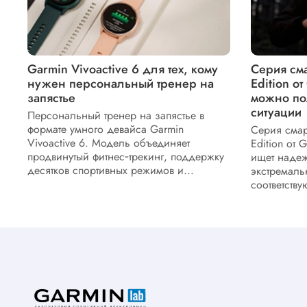
Garmin Vivoactive 6 для тех, кому
Серия смар
нужен персональный тренер на
Edition о
запястье
можно по
ситуации
Персональный тренер на запястье в
формате умного девайса Garmin
Серия смарт
Vivoactive 6. Модель объединяет
Edition от 
продвинутый фитнес‑трекинг, поддержку
ищет надеж
десятков спортивных режимов и...
экстремаль
соответствую