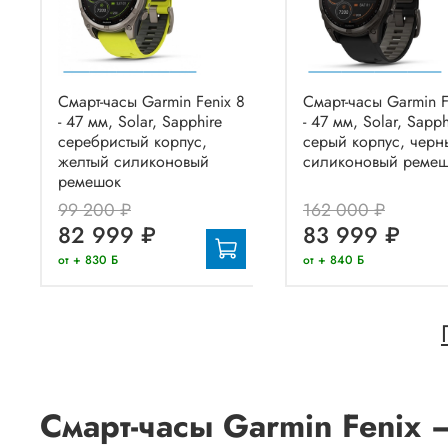
Смарт-часы Garmin Fenix 8
Смарт-часы Garmin F
- 47 мм, Solar, Sapphire
- 47 мм, Solar, Sapph
серебристый корпус,
серый корпус, черн
желтый силиконовый
силиконовый реме
ремешок
99 200 ₽
162 000 ₽
82 999 ₽
83 999 ₽
от + 830 Б
от + 840 Б
Смарт-часы Garmin Fenix 