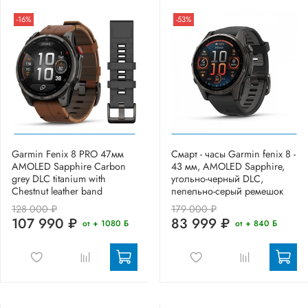
-16%
-53%
Garmin Fenix 8 PRO 47мм
Смарт - часы Garmin fenix 8 -
AMOLED Sapphire Carbon
43 мм, AMOLED Sapphire,
grey DLC titanium with
угольно-черный DLC,
Chestnut leather band
пепельно-серый ремешок
128 000 ₽
179 000 ₽
107 990 ₽
83 999 ₽
от + 1080 Б
от + 840 Б