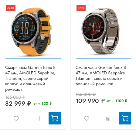
-50%
-29%
Смарт-часы Garmin fenix 8 -
Смарт-часы Garmin fenix 8 -
47 мм, AMOLED Sapphire,
47 мм, AMOLED Sapphire,
Titanium, светло-серый
Titanium, светло-серый и
корпус и оранжевый
титановый ремешок
ремешок
155 000 ₽
165 000 ₽
109 990 ₽
от + 1100 Б
82 999 ₽
от + 830 Б