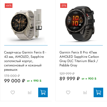
-44%
-31%
Смарт-часы Garmin Fenix 8 -
Garmin Fenix 8 Pro 47мм
43 мм, AMOLED, Sapphire
AMOLED Sapphire Carbon
золотистый корпус,
Gray DLC Titanium Black /
силиконовый и кожаный
Pebble Gray
ремешок
129 999 ₽
178 000 ₽
89 999 ₽
от + 900 Б
99 000 ₽
от + 990 Б