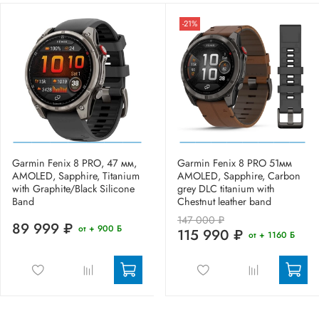
-21%
Garmin Fenix 8 PRO, 47 мм,
Garmin Fenix 8 PRO 51мм
AMOLED, Sapphire, Titanium
AMOLED, Sapphire, Carbon
with Graphite/Black Silicone
grey DLC titanium with
Band
Chestnut leather band
147 000 ₽
89 999 ₽
от + 900 Б
115 990 ₽
от + 1160 Б