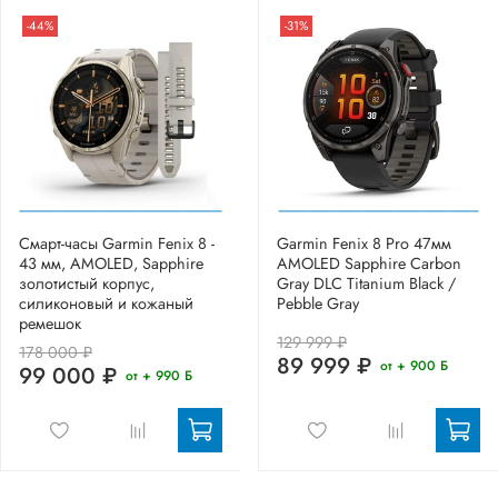
-44%
-31%
Смарт-часы Garmin Fenix 8 -
Garmin Fenix 8 Pro 47мм
43 мм, AMOLED, Sapphire
AMOLED Sapphire Carbon
золотистый корпус,
Gray DLC Titanium Black /
силиконовый и кожаный
Pebble Gray
ремешок
129 999 ₽
178 000 ₽
89 999 ₽
от + 900 Б
99 000 ₽
от + 990 Б