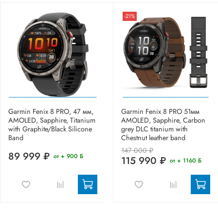
-21%
Garmin Fenix 8 PRO, 47 мм,
Garmin Fenix 8 PRO 51мм
AMOLED, Sapphire, Titanium
AMOLED, Sapphire, Carbon
with Graphite/Black Silicone
grey DLC titanium with
Band
Chestnut leather band
147 000 ₽
89 999 ₽
от + 900 Б
115 990 ₽
от + 1160 Б