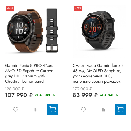
-16%
-53%
Garmin Fenix 8 PRO 47мм
Смарт - часы Garmin fenix 8 -
AMOLED Sapphire Carbon
43 мм, AMOLED Sapphire,
grey DLC titanium with
угольно-черный DLC,
Chestnut leather band
пепельно-серый ремешок
128 000 ₽
179 000 ₽
107 990 ₽
83 999 ₽
от + 1080 Б
от + 840 Б