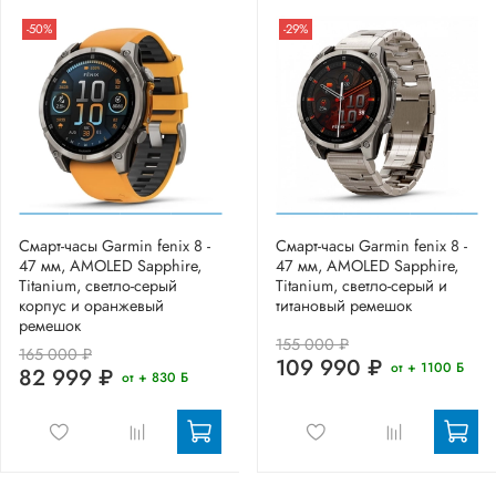
-50%
-29%
Смарт-часы Garmin fenix 8 -
Смарт-часы Garmin fenix 8 -
47 мм, AMOLED Sapphire,
47 мм, AMOLED Sapphire,
Titanium, светло-серый
Titanium, светло-серый и
корпус и оранжевый
титановый ремешок
ремешок
155 000 ₽
165 000 ₽
109 990 ₽
от + 1100 Б
82 999 ₽
от + 830 Б