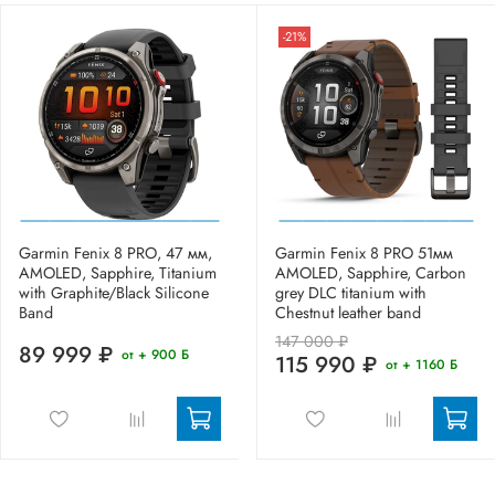
-21%
Garmin Fenix 8 PRO, 47 мм,
Garmin Fenix 8 PRO 51мм
AMOLED, Sapphire, Titanium
AMOLED, Sapphire, Carbon
with Graphite/Black Silicone
grey DLC titanium with
Band
Chestnut leather band
147 000 ₽
89 999 ₽
от + 900 Б
115 990 ₽
от + 1160 Б