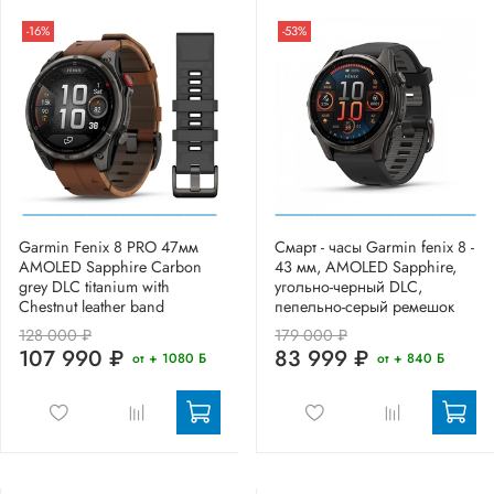
-16%
-53%
Garmin Fenix 8 PRO 47мм
Смарт - часы Garmin fenix 8 -
AMOLED Sapphire Carbon
43 мм, AMOLED Sapphire,
grey DLC titanium with
угольно-черный DLC,
Chestnut leather band
пепельно-серый ремешок
128 000 ₽
179 000 ₽
107 990 ₽
83 999 ₽
от + 1080 Б
от + 840 Б