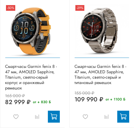
-50%
-29%
Смарт-часы Garmin fenix 8 -
Смарт-часы Garmin fenix 8 -
47 мм, AMOLED Sapphire,
47 мм, AMOLED Sapphire,
Titanium, светло-серый
Titanium, светло-серый и
корпус и оранжевый
титановый ремешок
ремешок
155 000 ₽
165 000 ₽
109 990 ₽
от + 1100 Б
82 999 ₽
от + 830 Б