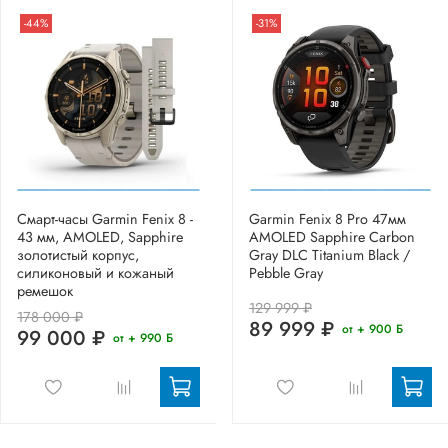
-44%
-31%
Смарт-часы Garmin Fenix 8 -
Garmin Fenix 8 Pro 47мм
43 мм, AMOLED, Sapphire
AMOLED Sapphire Carbon
золотистый корпус,
Gray DLC Titanium Black /
силиконовый и кожаный
Pebble Gray
ремешок
129 999 ₽
178 000 ₽
89 999 ₽
от + 900 Б
99 000 ₽
от + 990 Б