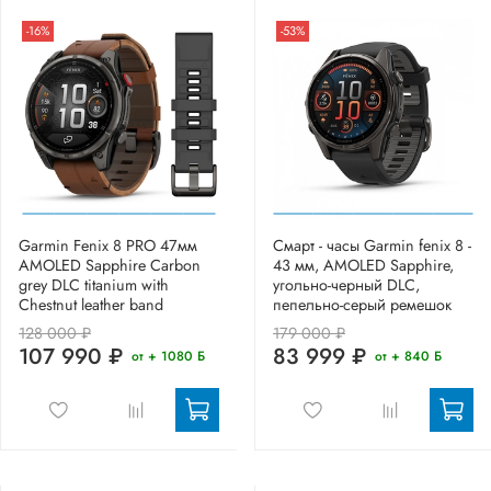
-16%
-53%
Garmin Fenix 8 PRO 47мм
Смарт - часы Garmin fenix 8 -
AMOLED Sapphire Carbon
43 мм, AMOLED Sapphire,
grey DLC titanium with
угольно-черный DLC,
Chestnut leather band
пепельно-серый ремешок
128 000 ₽
179 000 ₽
107 990 ₽
83 999 ₽
от + 1080 Б
от + 840 Б