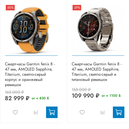
-50%
-29%
Смарт-часы Garmin fenix 8 -
Смарт-часы Garmin fenix 8 -
47 мм, AMOLED Sapphire,
47 мм, AMOLED Sapphire,
Titanium, светло-серый
Titanium, светло-серый и
корпус и оранжевый
титановый ремешок
ремешок
155 000 ₽
165 000 ₽
109 990 ₽
от + 1100 Б
82 999 ₽
от + 830 Б