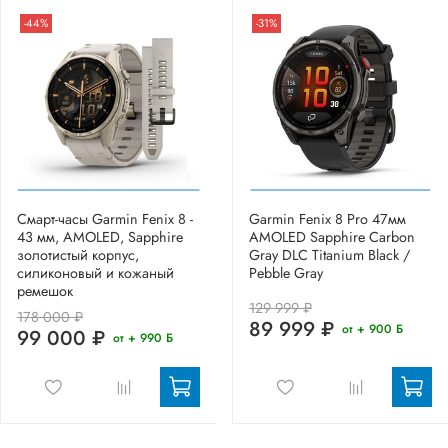
-44%
-31%
Смарт-часы Garmin Fenix 8 -
Garmin Fenix 8 Pro 47мм
43 мм, AMOLED, Sapphire
AMOLED Sapphire Carbon
золотистый корпус,
Gray DLC Titanium Black /
силиконовый и кожаный
Pebble Gray
ремешок
129 999 ₽
178 000 ₽
89 999 ₽
от + 900 Б
99 000 ₽
от + 990 Б