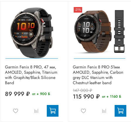
-21%
Garmin Fenix 8 PRO, 47 мм,
Garmin Fenix 8 PRO 51мм
AMOLED, Sapphire, Titanium
AMOLED, Sapphire, Carbon
with Graphite/Black Silicone
grey DLC titanium with
Band
Chestnut leather band
147 000 ₽
89 999 ₽
от + 900 Б
115 990 ₽
от + 1160 Б