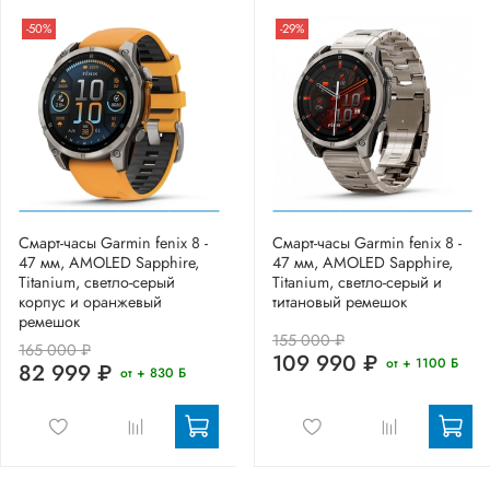
-50%
-29%
Смарт-часы Garmin fenix 8 -
Смарт-часы Garmin fenix 8 -
47 мм, AMOLED Sapphire,
47 мм, AMOLED Sapphire,
Titanium, светло-серый
Titanium, светло-серый и
корпус и оранжевый
титановый ремешок
ремешок
155 000 ₽
165 000 ₽
109 990 ₽
от + 1100 Б
82 999 ₽
от + 830 Б