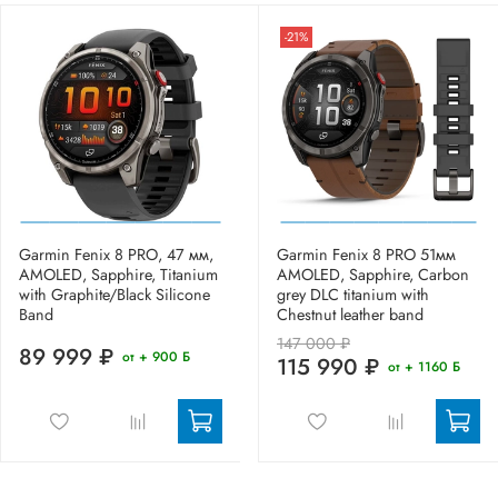
-21%
Garmin Fenix 8 PRO, 47 мм,
Garmin Fenix 8 PRO 51мм
AMOLED, Sapphire, Titanium
AMOLED, Sapphire, Carbon
with Graphite/Black Silicone
grey DLC titanium with
Band
Chestnut leather band
147 000 ₽
89 999 ₽
от + 900 Б
115 990 ₽
от + 1160 Б