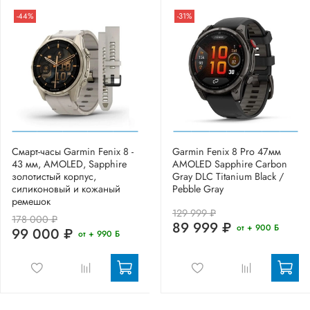
-44%
-31%
Смарт-часы Garmin Fenix 8 -
Garmin Fenix 8 Pro 47мм
43 мм, AMOLED, Sapphire
AMOLED Sapphire Carbon
золотистый корпус,
Gray DLC Titanium Black /
силиконовый и кожаный
Pebble Gray
ремешок
129 999 ₽
178 000 ₽
89 999 ₽
от + 900 Б
99 000 ₽
от + 990 Б