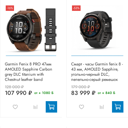
-16%
-53%
Garmin Fenix 8 PRO 47мм
Смарт - часы Garmin fenix 8 -
AMOLED Sapphire Carbon
43 мм, AMOLED Sapphire,
grey DLC titanium with
угольно-черный DLC,
Chestnut leather band
пепельно-серый ремешок
128 000 ₽
179 000 ₽
107 990 ₽
83 999 ₽
от + 1080 Б
от + 840 Б