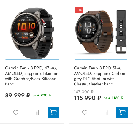
-21%
Garmin Fenix 8 PRO, 47 мм,
Garmin Fenix 8 PRO 51мм
AMOLED, Sapphire, Titanium
AMOLED, Sapphire, Carbon
with Graphite/Black Silicone
grey DLC titanium with
Band
Chestnut leather band
147 000 ₽
89 999 ₽
от + 900 Б
115 990 ₽
от + 1160 Б