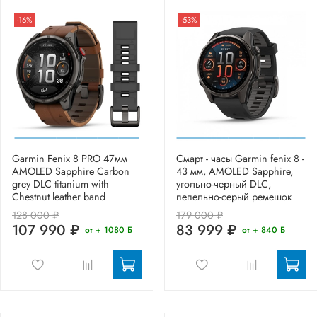
-16%
-53%
Garmin Fenix 8 PRO 47мм
Смарт - часы Garmin fenix 8 -
AMOLED Sapphire Carbon
43 мм, AMOLED Sapphire,
grey DLC titanium with
угольно-черный DLC,
Chestnut leather band
пепельно-серый ремешок
128 000 ₽
179 000 ₽
107 990 ₽
83 999 ₽
от + 1080 Б
от + 840 Б