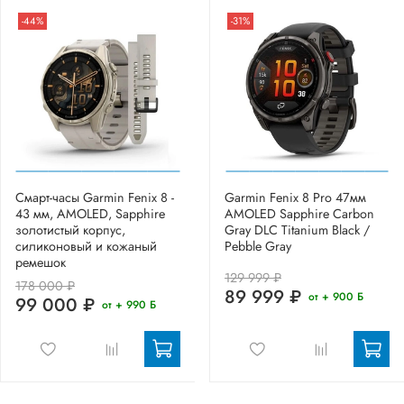
-44%
-31%
Смарт-часы Garmin Fenix 8 -
Garmin Fenix 8 Pro 47мм
43 мм, AMOLED, Sapphire
AMOLED Sapphire Carbon
золотистый корпус,
Gray DLC Titanium Black /
силиконовый и кожаный
Pebble Gray
ремешок
129 999 ₽
178 000 ₽
89 999 ₽
от + 900 Б
99 000 ₽
от + 990 Б