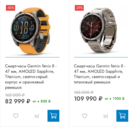
-50%
-29%
Смарт-часы Garmin fenix 8 -
Смарт-часы Garmin fenix 8 -
47 мм, AMOLED Sapphire,
47 мм, AMOLED Sapphire,
Titanium, светло-серый
Titanium, светло-серый и
корпус и оранжевый
титановый ремешок
ремешок
155 000 ₽
165 000 ₽
109 990 ₽
от + 1100 Б
82 999 ₽
от + 830 Б