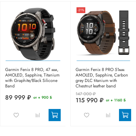
-21%
Garmin Fenix 8 PRO, 47 мм,
Garmin Fenix 8 PRO 51мм
AMOLED, Sapphire, Titanium
AMOLED, Sapphire, Carbon
with Graphite/Black Silicone
grey DLC titanium with
Band
Chestnut leather band
147 000 ₽
89 999 ₽
от + 900 Б
115 990 ₽
от + 1160 Б