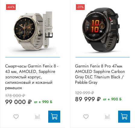
-44%
-31%
Смарт-часы Garmin Fenix 8 -
Garmin Fenix 8 Pro 47мм
43 мм, AMOLED, Sapphire
AMOLED Sapphire Carbon
золотистый корпус,
Gray DLC Titanium Black /
силиконовый и кожаный
Pebble Gray
ремешок
129 999 ₽
178 000 ₽
89 999 ₽
от + 900 Б
99 000 ₽
от + 990 Б