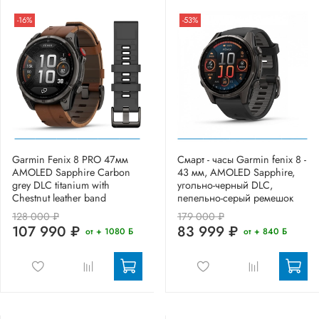
-16%
-53%
Garmin Fenix 8 PRO 47мм
Смарт - часы Garmin fenix 8 -
AMOLED Sapphire Carbon
43 мм, AMOLED Sapphire,
grey DLC titanium with
угольно-черный DLC,
Chestnut leather band
пепельно-серый ремешок
128 000 ₽
179 000 ₽
107 990 ₽
83 999 ₽
от + 1080 Б
от + 840 Б