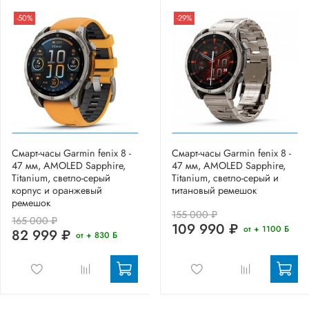
-50%
-29%
Смарт-часы Garmin fenix 8 -
Смарт-часы Garmin fenix 8 -
47 мм, AMOLED Sapphire,
47 мм, AMOLED Sapphire,
Titanium, светло-серый
Titanium, светло-серый и
корпус и оранжевый
титановый ремешок
ремешок
155 000 ₽
165 000 ₽
109 990 ₽
от + 1100 Б
82 999 ₽
от + 830 Б