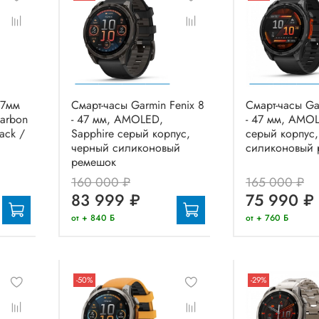
47мм
Смарт-часы Garmin Fenix 8
Смарт-часы Ga
arbon
- 47 мм, AMOLED,
- 47 мм, AMOL
ack /
Sapphire серый корпус,
серый корпус
черный силиконовый
силиконовый 
ремешок
160 000 ₽
165 000 ₽
83 999 ₽
75 990 ₽
от + 840 Б
от + 760 Б
-50%
-29%