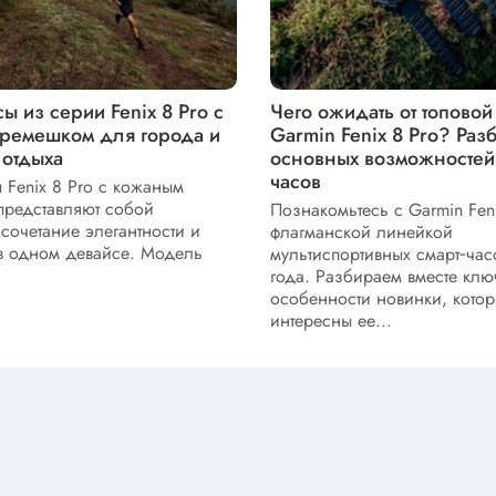
ы из серии Fenix 8 Pro с
Чего ожидать от топово
ремешком для города и
Garmin Fenix 8 Pro? Раз
 отдыха
основных возможностей
часов
 Fenix 8 Pro с кожаным
редставляют собой
Познакомьтесь с Garmin Fenix
сочетание элегантности и
флагманской линейкой
в одном девайсе. Модель
мультиспортивных смарт‑ча
года. Разбираем вместе клю
особенности новинки, котор
интересны ее...