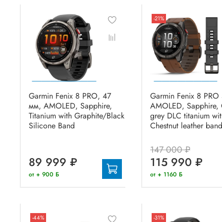
-21%
Garmin Fenix 8 PRO, 47
Garmin Fenix 8 PRO
мм, AMOLED, Sapphire,
AMOLED, Sapphire, 
Titanium with Graphite/Black
grey DLC titanium wi
Silicone Band
Chestnut leather ban
147 000 ₽
89 999 ₽
115 990 ₽
от + 900 Б
от + 1160 Б
-44%
-31%