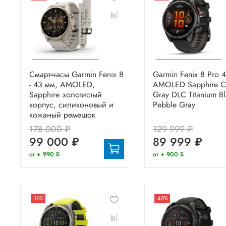
Смарт-часы Garmin Fenix 8
Garmin Fenix 8 Pro 
- 43 мм, AMOLED,
AMOLED Sapphire C
Sapphire золотистый
Gray DLC Titanium Bl
корпус, силиконовый и
Pebble Gray
кожаный ремешок
178 000 ₽
129 999 ₽
99 000 ₽
89 999 ₽
от + 990 Б
от + 900 Б
-16%
-48%