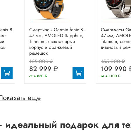
enix 8
Смарт-часы Garmin fenix 8 -
Смарт-часы Gar
ire
47 мм, AMOLED Sapphire,
47 мм, AMOLE
ый
Titanium, светло-серый
Titanium, свет
шок
корпус и оранжевый
титановый ре
ремешок
165 000 ₽
155 000 ₽
82 999 ₽
109 990 
от + 830 Б
от + 1100 Б
Показать еще
– идеальный подарок для тех