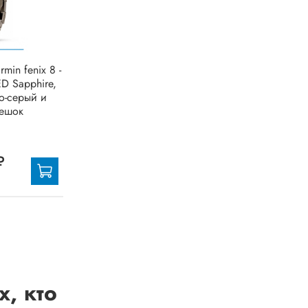
min fenix 8 -
D Sapphire,
ло-серый и
мешок
₽
, кто