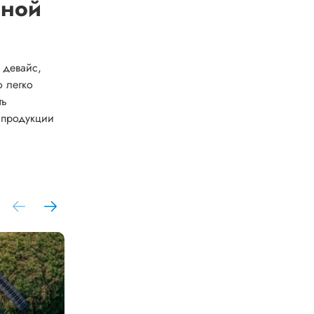
дной
 девайс,
о легко
ть
 продукции