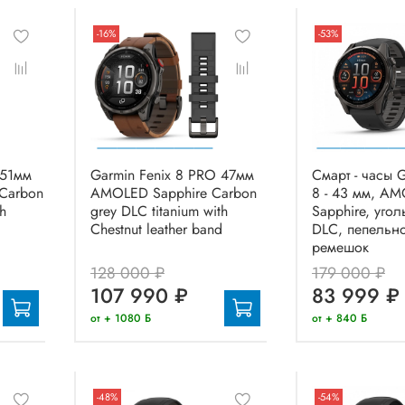
-16%
-53%
 51мм
Garmin Fenix 8 PRO 47мм
Смарт - часы G
Carbon
AMOLED Sapphire Carbon
8 - 43 мм, A
th
grey DLC titanium with
Sapphire, уго
d
Chestnut leather band
DLC, пепельн
ремешок
128 000 ₽
179 000 ₽
107 990 ₽
83 999 ₽
от + 1080 Б
от + 840 Б
-48%
-54%