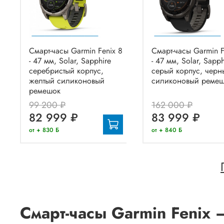
Смарт-часы Garmin Fenix 8
Смарт-часы Garmin F
- 47 мм, Solar, Sapphire
- 47 мм, Solar, Sapph
серебристый корпус,
серый корпус, черн
желтый силиконовый
силиконовый реме
ремешок
99 200 ₽
162 000 ₽
82 999 ₽
83 999 ₽
от + 830 Б
от + 840 Б
Смарт-часы Garmin Fenix 