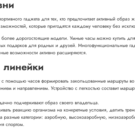
зни
ортивного гаджета для тех, кто предпочитает активный образ 
зможностей, которые пригодятся каждому человеку без искл
к и более дорогостоящие модели. Умные часы можно купить дл
ьных подарков для родных и друзей. Многофункциональные га
ьные возможности активно расширяются.
и линейки
т с помощью часов формировать закольцованные маршруты во
янием и направлением. Устройство с легкостью составит маршр
дачно подчеркивают образ своего владельца.
ивать реакцию организма на конкретные условия, делить тре
а разные категории: аэробную, высокоаэробную, низкоаэроб
ия спортом.