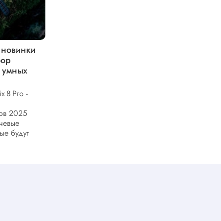
й новинки
Базовые возможности
бор
велокомпьютеров из линейки
 умных
Garmin Edge 550 и 850
Велокомпьютеры Garmin Edge 550 и
Edge 850 представляют собой
 8 Pro -
современные инструменты для
велосипедистов любого уровня.
сов 2025
Расширенные функциональные
чевые
возможности делают эти...
ые будут