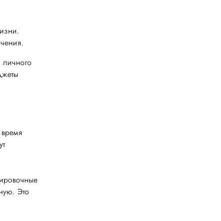
жизни.
ючения.
я личного
джеты
 время
ут
нировочные
ную. Это