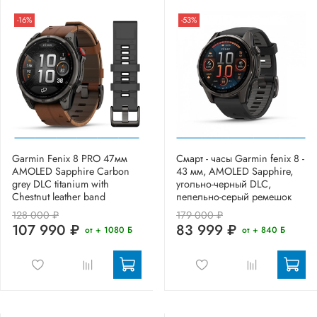
-16%
-53%
Garmin Fenix 8 PRO 47мм
Смарт - часы Garmin fenix 8 -
AMOLED Sapphire Carbon
43 мм, AMOLED Sapphire,
grey DLC titanium with
угольно-черный DLC,
Chestnut leather band
пепельно-серый ремешок
128 000 ₽
179 000 ₽
107 990 ₽
83 999 ₽
от + 1080 Б
от + 840 Б