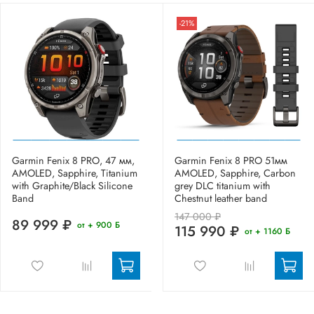
-21%
Garmin Fenix 8 PRO, 47 мм,
Garmin Fenix 8 PRO 51мм
AMOLED, Sapphire, Titanium
AMOLED, Sapphire, Carbon
with Graphite/Black Silicone
grey DLC titanium with
Band
Chestnut leather band
147 000 ₽
89 999 ₽
от + 900 Б
115 990 ₽
от + 1160 Б