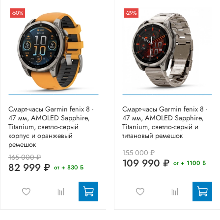
-50%
-29%
Смарт-часы Garmin fenix 8 -
Смарт-часы Garmin fenix 8 -
47 мм, AMOLED Sapphire,
47 мм, AMOLED Sapphire,
Titanium, светло-серый
Titanium, светло-серый и
корпус и оранжевый
титановый ремешок
ремешок
155 000 ₽
165 000 ₽
109 990 ₽
от + 1100 Б
82 999 ₽
от + 830 Б