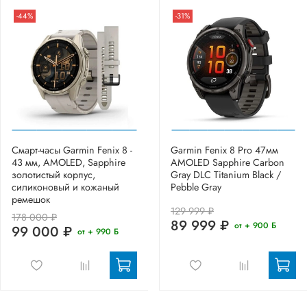
-44%
-31%
Смарт-часы Garmin Fenix 8 -
Garmin Fenix 8 Pro 47мм
43 мм, AMOLED, Sapphire
AMOLED Sapphire Carbon
золотистый корпус,
Gray DLC Titanium Black /
силиконовый и кожаный
Pebble Gray
ремешок
129 999 ₽
178 000 ₽
89 999 ₽
от + 900 Б
99 000 ₽
от + 990 Б