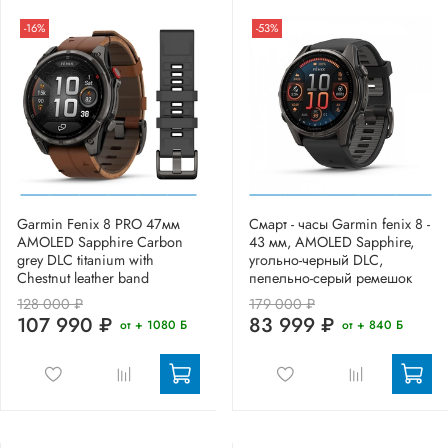
-16%
-53%
Garmin Fenix 8 PRO 47мм
Смарт - часы Garmin fenix 8 -
AMOLED Sapphire Carbon
43 мм, AMOLED Sapphire,
grey DLC titanium with
угольно-черный DLC,
Chestnut leather band
пепельно-серый ремешок
128 000 ₽
179 000 ₽
107 990 ₽
83 999 ₽
от + 1080 Б
от + 840 Б