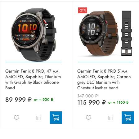
-21%
Garmin Fenix 8 PRO, 47 мм,
Garmin Fenix 8 PRO 51мм
AMOLED, Sapphire, Titanium
AMOLED, Sapphire, Carbon
with Graphite/Black Silicone
grey DLC titanium with
Band
Chestnut leather band
147 000 ₽
89 999 ₽
от + 900 Б
115 990 ₽
от + 1160 Б