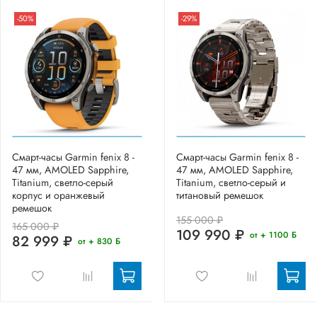
-50%
-29%
Смарт-часы Garmin fenix 8 -
Смарт-часы Garmin fenix 8 -
47 мм, AMOLED Sapphire,
47 мм, AMOLED Sapphire,
Titanium, светло-серый
Titanium, светло-серый и
корпус и оранжевый
титановый ремешок
ремешок
155 000 ₽
165 000 ₽
109 990 ₽
от + 1100 Б
82 999 ₽
от + 830 Б