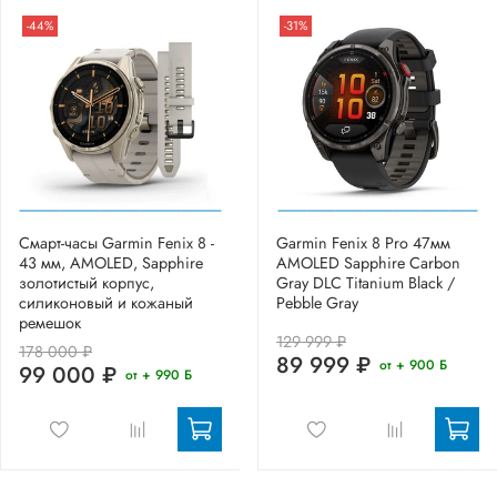
-44%
-31%
Смарт-часы Garmin Fenix 8 -
Garmin Fenix 8 Pro 47мм
43 мм, AMOLED, Sapphire
AMOLED Sapphire Carbon
золотистый корпус,
Gray DLC Titanium Black /
силиконовый и кожаный
Pebble Gray
ремешок
129 999 ₽
178 000 ₽
89 999 ₽
от + 900 Б
99 000 ₽
от + 990 Б