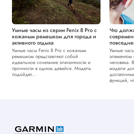
Умные часы из серии Fenix 8 Pro с
Что долж
кожаным ремешком для города и
современ
активного отдыха
повседне
Умные часы Fenix 8 Pro с кожаным
Умные часы
ремешком представляют собой
элементом 
идеальное сочетание элегантности и
человека. 
прочности в одном девайсе. Модель
модели до
подойдет...
достаточны
функций, ч