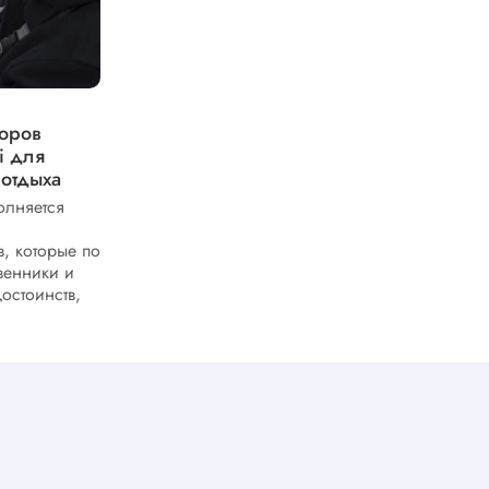
Instinct 3 Solar vs Instinct 3 AMOLED
торов
– сравниваем основные
i для
характеристики и особенности
 отдыха
Instinct 3 Solar и Instinct 3 AMOLED - две
версии популярных
олняется
многофункциональных смарт‑часов от
Garmin, нацеленных на активных
, которые по
пользователей и...
венники и
достоинств,