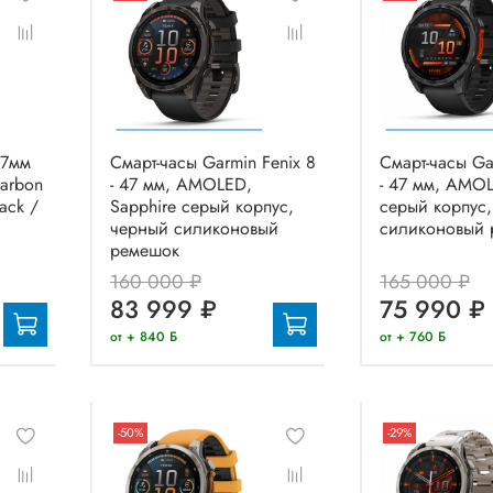
47мм
Смарт-часы Garmin Fenix 8
Смарт-часы Ga
arbon
- 47 мм, AMOLED,
- 47 мм, AMOL
ack /
Sapphire серый корпус,
серый корпус
черный силиконовый
силиконовый 
ремешок
160 000 ₽
165 000 ₽
83 999 ₽
75 990 ₽
от + 840 Б
от + 760 Б
-50%
-29%