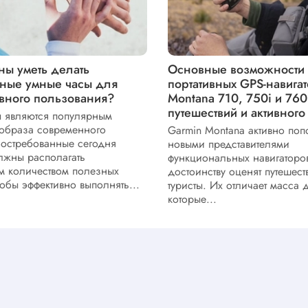
ны уметь делать
Основные возможности
ные умные часы для
портативных GPS-навига
вного пользования?
Montana 710, 750i и 760
путешествий и активного
 являются популярным
образа современного
Garmin Montana активно поп
Востребованные сегодня
новыми представителями
лжны располагать
функциональных навигаторов
м количеством полезных
достоинству оценят путешест
тобы эффективно выполнять...
туристы. Их отличает масса 
которые...