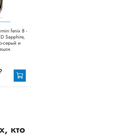
min fenix 8 -
D Sapphire,
ло-серый и
мешок
₽
, кто