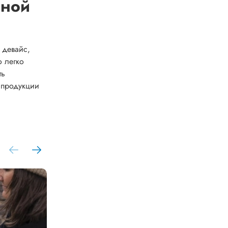
дной
 девайс,
о легко
ть
 продукции