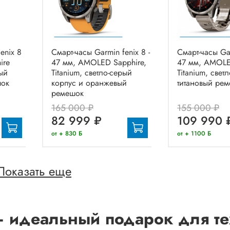
enix 8
Смарт-часы Garmin fenix 8 -
Смарт-часы Gar
ire
47 мм, AMOLED Sapphire,
47 мм, AMOLE
ый
Titanium, светло-серый
Titanium, свет
шок
корпус и оранжевый
титановый ре
ремешок
165 000 ₽
155 000 ₽
82 999 ₽
109 990 
от + 830 Б
от + 1100 Б
Показать еще
– идеальный подарок для тех