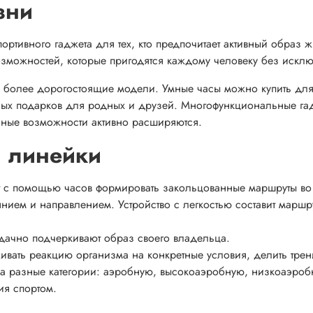
зни
ортивного гаджета для тех, кто предпочитает активный образ 
зможностей, которые пригодятся каждому человеку без искл
к и более дорогостоящие модели. Умные часы можно купить дл
ьных подарков для родных и друзей. Многофункциональные га
ьные возможности активно расширяются.
и линейки
т с помощью часов формировать закольцованные маршруты во
янием и направлением. Устройство с легкостью составит маршр
дачно подчеркивают образ своего владельца.
ивать реакцию организма на конкретные условия, делить тре
а разные категории: аэробную, высокоаэробную, низкоаэроб
ия спортом.