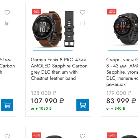
-16%
-53%
 51мм
Garmin Fenix 8 PRO 47мм
Смарт - часы G
Carbon
AMOLED Sapphire Carbon
8 - 43 мм, A
th
grey DLC titanium with
Sapphire, уго
d
Chestnut leather band
DLC, пепельн
ремешок
128 000 ₽
179 000 ₽
107 990 ₽
83 999 ₽
от + 1080 Б
от + 840 Б
-48%
-54%