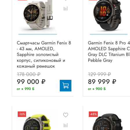
Смарт-часы Garmin Fenix 8
Garmin Fenix 8 Pro 
- 43 мм, AMOLED,
AMOLED Sapphire C
Sapphire золотистый
Gray DLC Titanium Bl
корпус, силиконовый и
Pebble Gray
кожаный ремешок
178 000 ₽
129 999 ₽
99 000 ₽
89 999 ₽
от + 990 Б
от + 900 Б
-16%
-48%