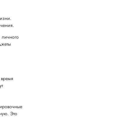
жизни.
ючения.
я личного
джеты
 время
ут
нировочные
ную. Это