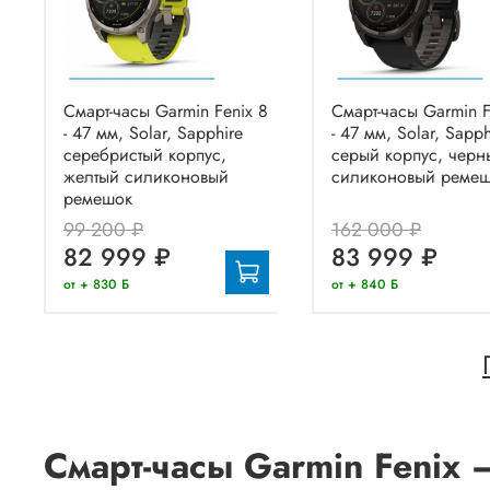
Смарт-часы Garmin Fenix 8
Смарт-часы Garmin F
- 47 мм, Solar, Sapphire
- 47 мм, Solar, Sapph
серебристый корпус,
серый корпус, черн
желтый силиконовый
силиконовый реме
ремешок
99 200 ₽
162 000 ₽
82 999 ₽
83 999 ₽
от + 830 Б
от + 840 Б
Смарт-часы Garmin Fenix 