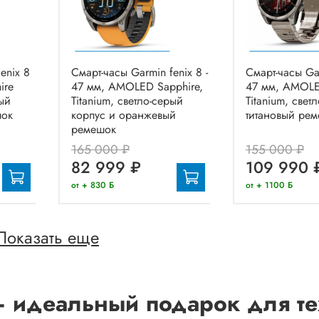
enix 8
Смарт-часы Garmin fenix 8 -
Смарт-часы Gar
ire
47 мм, AMOLED Sapphire,
47 мм, AMOLE
ый
Titanium, светло-серый
Titanium, свет
шок
корпус и оранжевый
титановый ре
ремешок
165 000 ₽
155 000 ₽
82 999 ₽
109 990 
от + 830 Б
от + 1100 Б
Показать еще
– идеальный подарок для тех