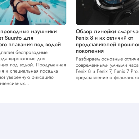
спроводные наушники
Обзор линейки смарт-ча
т Suunto для
Fenix 8 и их отличий от
ого плавания под водой
представителей прошло
поколения
длагает беспроводные
адаптированные для
Разбираем основные отлич
ния под водой. Продуманная
современными умными часа
ия и специальная посадка
Fenix 8 и Fenix 7, Fenix 7 Pr
ают уверенную фиксацию
представление о флагманско
нтенсивных...