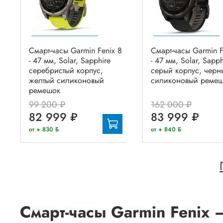
Смарт-часы Garmin Fenix 8
Смарт-часы Garmin F
- 47 мм, Solar, Sapphire
- 47 мм, Solar, Sapph
серебристый корпус,
серый корпус, черн
желтый силиконовый
силиконовый реме
ремешок
99 200 ₽
162 000 ₽
82 999 ₽
83 999 ₽
от + 830 Б
от + 840 Б
Смарт-часы Garmin Fenix 