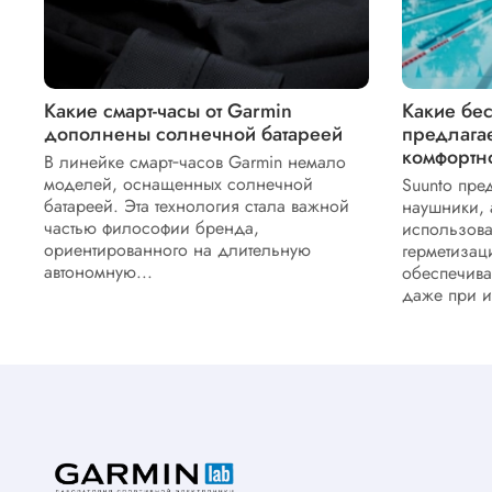
Какие смарт-часы от Garmin
Какие бе
дополнены солнечной батареей
предлагае
комфортн
В линейке смарт‑часов Garmin немало
моделей, оснащенных солнечной
Suunto пре
батареей. Эта технология стала важной
наушники, 
частью философии бренда,
использова
ориентированного на длительную
герметизац
автономную...
обеспечив
даже при и