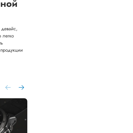
дной
 девайс,
о легко
ть
 продукции