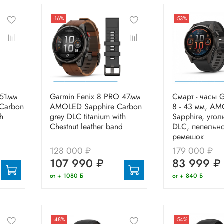
-16%
-53%
 51мм
Garmin Fenix 8 PRO 47мм
Смарт - часы G
Carbon
AMOLED Sapphire Carbon
8 - 43 мм, A
th
grey DLC titanium with
Sapphire, уго
d
Chestnut leather band
DLC, пепельн
ремешок
128 000 ₽
179 000 ₽
107 990 ₽
83 999 ₽
от + 1080 Б
от + 840 Б
-48%
-54%