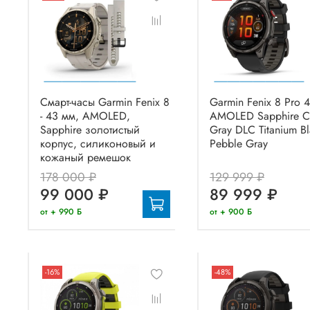
Смарт-часы Garmin Fenix 8
Garmin Fenix 8 Pro 
- 43 мм, AMOLED,
AMOLED Sapphire C
Sapphire золотистый
Gray DLC Titanium Bl
корпус, силиконовый и
Pebble Gray
кожаный ремешок
178 000 ₽
129 999 ₽
99 000 ₽
89 999 ₽
от + 990 Б
от + 900 Б
-16%
-48%