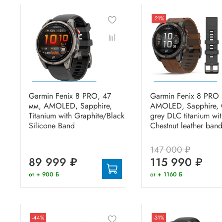
-21%
Garmin Fenix 8 PRO, 47
Garmin Fenix 8 PRO
мм, AMOLED, Sapphire,
AMOLED, Sapphire, 
Titanium with Graphite/Black
grey DLC titanium wi
Silicone Band
Chestnut leather ban
147 000 ₽
89 999 ₽
115 990 ₽
от + 900 Б
от + 1160 Б
-44%
-31%