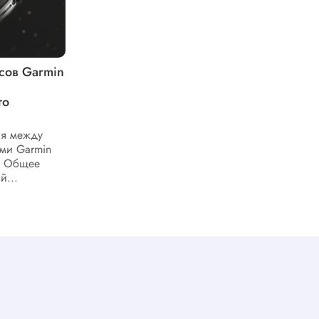
сов Garmin
Передовые возможности смарт-
часов Garmin Fenix 8 Pro с
го
MicroLED экраном
Смарт‑часы Fenix 8 Pro с экраном
MicroLED открывают новую главу в
ия между
эволюции спортивной электроники.
ми Garmin
Сочетание фирменной надежности
o. Общее
Garmin с революционной...
й...