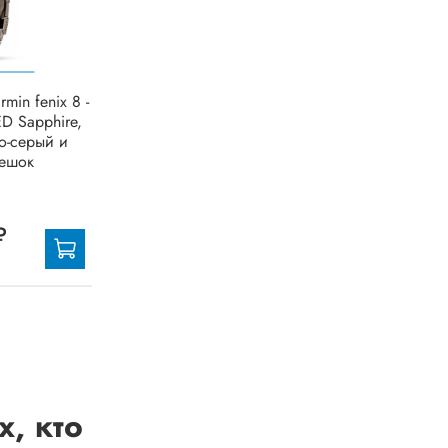
min fenix 8 -
D Sapphire,
ло-серый и
мешок
₽
, кто