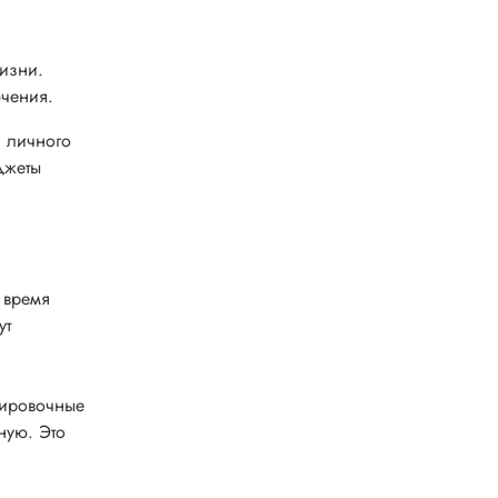
жизни.
ючения.
я личного
джеты
 время
ут
нировочные
ную. Это