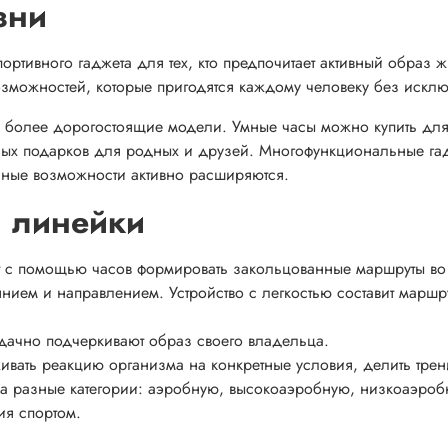
зни
ортивного гаджета для тех, кто предпочитает активный образ 
зможностей, которые пригодятся каждому человеку без искл
к и более дорогостоящие модели. Умные часы можно купить дл
ьных подарков для родных и друзей. Многофункциональные га
ьные возможности активно расширяются.
и линейки
т с помощью часов формировать закольцованные маршруты во
янием и направлением. Устройство с легкостью составит маршр
дачно подчеркивают образ своего владельца.
ивать реакцию организма на конкретные условия, делить тре
а разные категории: аэробную, высокоаэробную, низкоаэроб
ия спортом.