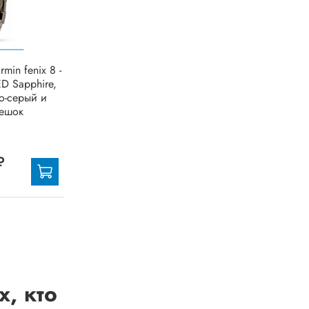
min fenix 8 -
D Sapphire,
ло-серый и
мешок
₽
, кто