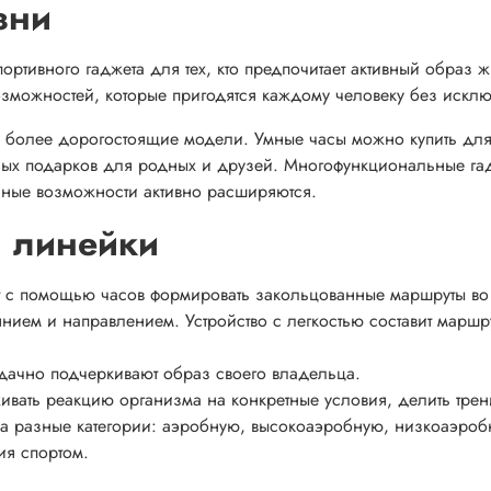
зни
ортивного гаджета для тех, кто предпочитает активный образ 
зможностей, которые пригодятся каждому человеку без искл
к и более дорогостоящие модели. Умные часы можно купить дл
ьных подарков для родных и друзей. Многофункциональные га
ьные возможности активно расширяются.
и линейки
т с помощью часов формировать закольцованные маршруты во
янием и направлением. Устройство с легкостью составит маршр
дачно подчеркивают образ своего владельца.
ивать реакцию организма на конкретные условия, делить тре
а разные категории: аэробную, высокоаэробную, низкоаэроб
ия спортом.