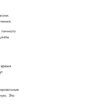
жизни.
ючения.
я личного
джеты
 время
ут
нировочные
ную. Это