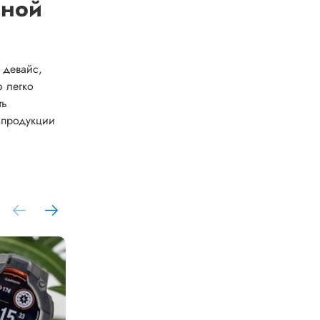
дной
 девайс,
о легко
ть
 продукции