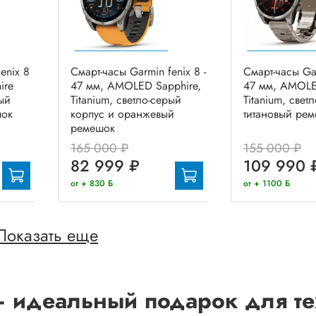
enix 8
Смарт-часы Garmin fenix 8 -
Смарт-часы Gar
ire
47 мм, AMOLED Sapphire,
47 мм, AMOLE
ый
Titanium, светло-серый
Titanium, свет
шок
корпус и оранжевый
титановый ре
ремешок
165 000 ₽
155 000 ₽
82 999 ₽
109 990 
от + 830 Б
от + 1100 Б
Показать еще
– идеальный подарок для тех