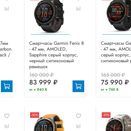
47мм
Смарт-часы Garmin Fenix 8
Смарт-часы Ga
arbon
- 47 мм, AMOLED,
- 47 мм, AMOL
ack /
Sapphire серый корпус,
серый корпус
черный силиконовый
силиконовый 
ремешок
160 000 ₽
165 000 ₽
83 999 ₽
75 990 ₽
от + 840 Б
от + 760 Б
-50%
-29%