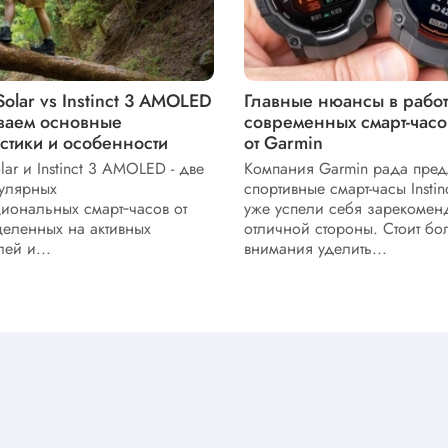
 Solar vs Instinct 3 AMOLED
Главные нюансы в рабо
ваем основные
современных смарт-часов 
стики и особенности
от Garmin
olar и Instinct 3 AMOLED - две
Компания Garmin рада пре
улярных
спортивные смарт-часы Instin
иональных смарт‑часов от
уже успели себя зарекоменд
целенных на активных
отличной стороны. Стоит б
ей и...
внимания уделить...