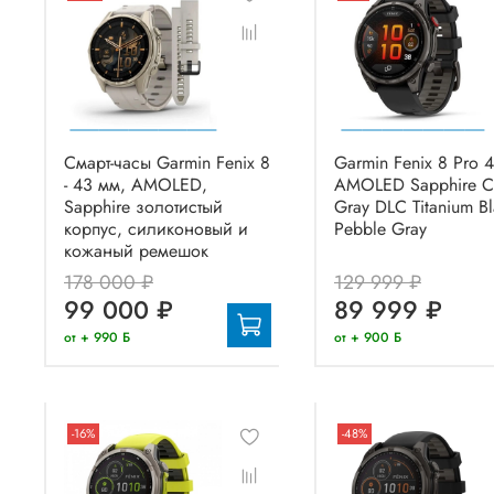
Смарт-часы Garmin Fenix 8
Garmin Fenix 8 Pro 
- 43 мм, AMOLED,
AMOLED Sapphire C
Sapphire золотистый
Gray DLC Titanium Bl
корпус, силиконовый и
Pebble Gray
кожаный ремешок
178 000 ₽
129 999 ₽
99 000 ₽
89 999 ₽
от + 990 Б
от + 900 Б
-16%
-48%