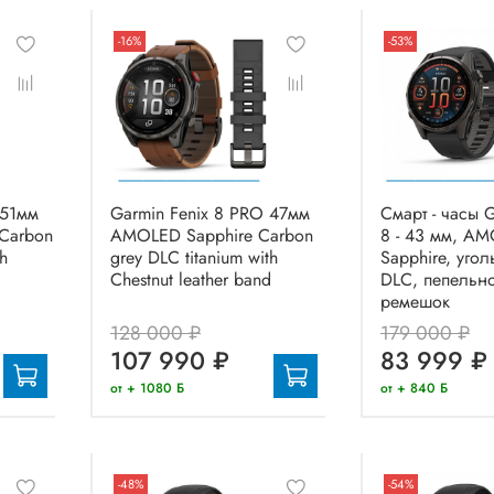
-16%
-53%
 51мм
Garmin Fenix 8 PRO 47мм
Смарт - часы G
Carbon
AMOLED Sapphire Carbon
8 - 43 мм, A
th
grey DLC titanium with
Sapphire, уго
d
Chestnut leather band
DLC, пепельн
ремешок
128 000 ₽
179 000 ₽
107 990 ₽
83 999 ₽
от + 1080 Б
от + 840 Б
-48%
-54%