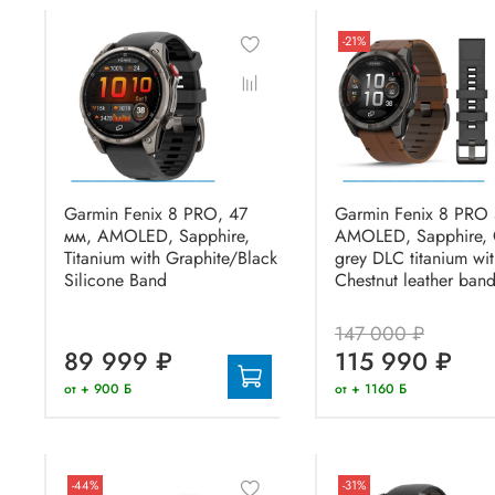
-21%
Garmin Fenix 8 PRO, 47
Garmin Fenix 8 PRO
мм, AMOLED, Sapphire,
AMOLED, Sapphire, 
Titanium with Graphite/Black
grey DLC titanium wi
Silicone Band
Chestnut leather ban
147 000 ₽
89 999 ₽
115 990 ₽
от + 900 Б
от + 1160 Б
-44%
-31%