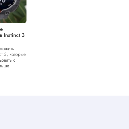
те
В чем уникальность ультрамодных
Instinct 3
смарт-часов Venu X1 от мирового
бренда Garmin
дложить
Garmin Venu X1 относятся к числу
ct 3, которые
популярных смарт-часов, которые готовы
овать с
предложить отличный функционал для
ольше
активного пользователя современной
электроники. Стоит познакомиться...