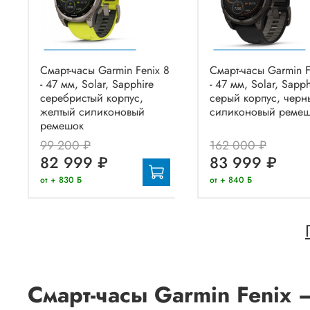
Смарт-часы Garmin Fenix 8
Смарт-часы Garmin F
- 47 мм, Solar, Sapphire
- 47 мм, Solar, Sapph
серебристый корпус,
серый корпус, черн
желтый силиконовый
силиконовый реме
ремешок
99 200 ₽
162 000 ₽
82 999 ₽
83 999 ₽
от + 830 Б
от + 840 Б
Смарт-часы Garmin Fenix 