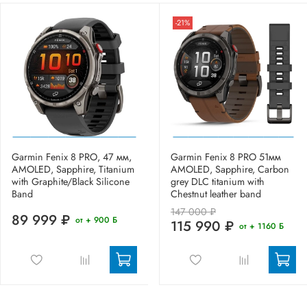
-21%
Garmin Fenix 8 PRO, 47 мм,
Garmin Fenix 8 PRO 51мм
AMOLED, Sapphire, Titanium
AMOLED, Sapphire, Carbon
with Graphite/Black Silicone
grey DLC titanium with
Band
Chestnut leather band
147 000 ₽
89 999 ₽
от + 900 Б
115 990 ₽
от + 1160 Б