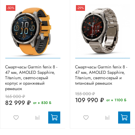
-50%
-29%
Смарт-часы Garmin fenix 8 -
Смарт-часы Garmin fenix 8 -
47 мм, AMOLED Sapphire,
47 мм, AMOLED Sapphire,
Titanium, светло-серый
Titanium, светло-серый и
корпус и оранжевый
титановый ремешок
ремешок
155 000 ₽
165 000 ₽
109 990 ₽
от + 1100 Б
82 999 ₽
от + 830 Б