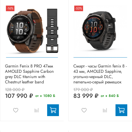
-16%
-53%
Garmin Fenix 8 PRO 47мм
Смарт - часы Garmin fenix 8 -
AMOLED Sapphire Carbon
43 мм, AMOLED Sapphire,
grey DLC titanium with
угольно-черный DLC,
Chestnut leather band
пепельно-серый ремешок
128 000 ₽
179 000 ₽
107 990 ₽
83 999 ₽
от + 1080 Б
от + 840 Б