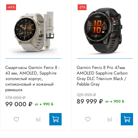
-44%
-31%
Смарт-часы Garmin Fenix 8 -
Garmin Fenix 8 Pro 47мм
43 мм, AMOLED, Sapphire
AMOLED Sapphire Carbon
золотистый корпус,
Gray DLC Titanium Black /
силиконовый и кожаный
Pebble Gray
ремешок
129 999 ₽
178 000 ₽
89 999 ₽
от + 900 Б
99 000 ₽
от + 990 Б