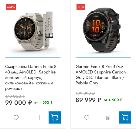
-44%
-31%
Смарт-часы Garmin Fenix 8 -
Garmin Fenix 8 Pro 47мм
43 мм, AMOLED, Sapphire
AMOLED Sapphire Carbon
золотистый корпус,
Gray DLC Titanium Black /
силиконовый и кожаный
Pebble Gray
ремешок
129 999 ₽
178 000 ₽
89 999 ₽
от + 900 Б
99 000 ₽
от + 990 Б