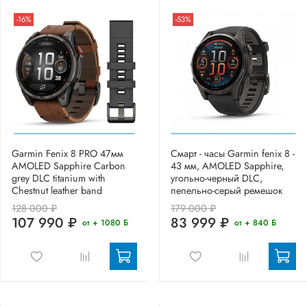
-16%
-53%
Garmin Fenix 8 PRO 47мм
Смарт - часы Garmin fenix 8 -
AMOLED Sapphire Carbon
43 мм, AMOLED Sapphire,
grey DLC titanium with
угольно-черный DLC,
Chestnut leather band
пепельно-серый ремешок
128 000 ₽
179 000 ₽
107 990 ₽
83 999 ₽
от + 1080 Б
от + 840 Б