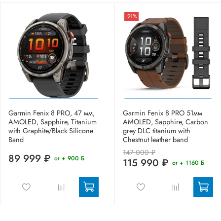
-21%
Garmin Fenix 8 PRO, 47 мм,
Garmin Fenix 8 PRO 51мм
AMOLED, Sapphire, Titanium
AMOLED, Sapphire, Carbon
with Graphite/Black Silicone
grey DLC titanium with
Band
Chestnut leather band
147 000 ₽
89 999 ₽
от + 900 Б
115 990 ₽
от + 1160 Б