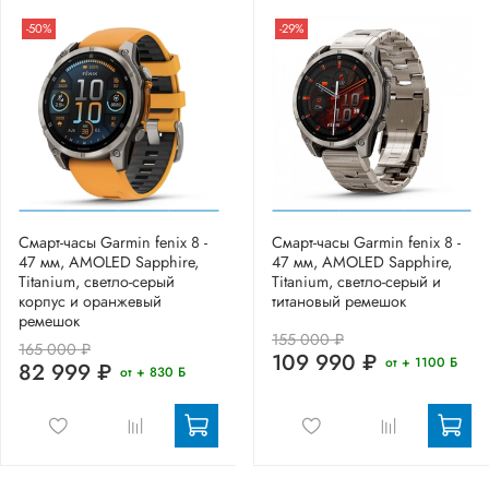
-50%
-29%
Смарт-часы Garmin fenix 8 -
Смарт-часы Garmin fenix 8 -
47 мм, AMOLED Sapphire,
47 мм, AMOLED Sapphire,
Titanium, светло-серый
Titanium, светло-серый и
корпус и оранжевый
титановый ремешок
ремешок
155 000 ₽
165 000 ₽
109 990 ₽
от + 1100 Б
82 999 ₽
от + 830 Б