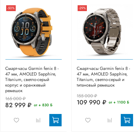
-50%
-29%
Смарт-часы Garmin fenix 8 -
Смарт-часы Garmin fenix 8 -
47 мм, AMOLED Sapphire,
47 мм, AMOLED Sapphire,
Titanium, светло-серый
Titanium, светло-серый и
корпус и оранжевый
титановый ремешок
ремешок
155 000 ₽
165 000 ₽
109 990 ₽
от + 1100 Б
82 999 ₽
от + 830 Б