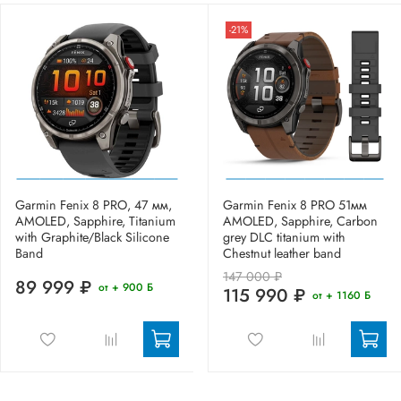
-21%
Garmin Fenix 8 PRO, 47 мм,
Garmin Fenix 8 PRO 51мм
AMOLED, Sapphire, Titanium
AMOLED, Sapphire, Carbon
with Graphite/Black Silicone
grey DLC titanium with
Band
Chestnut leather band
147 000 ₽
89 999 ₽
от + 900 Б
115 990 ₽
от + 1160 Б