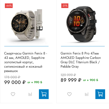
-44%
-31%
Смарт-часы Garmin Fenix 8 -
Garmin Fenix 8 Pro 47мм
43 мм, AMOLED, Sapphire
AMOLED Sapphire Carbon
золотистый корпус,
Gray DLC Titanium Black /
силиконовый и кожаный
Pebble Gray
ремешок
129 999 ₽
178 000 ₽
89 999 ₽
от + 900 Б
99 000 ₽
от + 990 Б