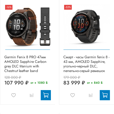
-16%
-53%
Garmin Fenix 8 PRO 47мм
Смарт - часы Garmin fenix 8 -
AMOLED Sapphire Carbon
43 мм, AMOLED Sapphire,
grey DLC titanium with
угольно-черный DLC,
Chestnut leather band
пепельно-серый ремешок
128 000 ₽
179 000 ₽
107 990 ₽
83 999 ₽
от + 1080 Б
от + 840 Б