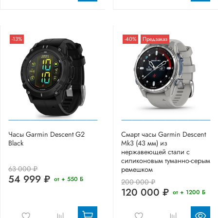
-13%
-40%
Предзаказ
Часы Garmin Descent G2
Смарт часы Garmin Descent
Black
Mk3 (43 мм) из
нержавеющей стали с
силиконовым туманно-серым
63 000 ₽
ремешком
54 999 ₽
от + 550 Б
200 000 ₽
120 000 ₽
от + 1200 Б