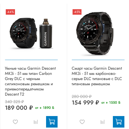
-44%
-45%
Умные часы Garmin Descent
Смарт часы Garmin Descent
MK3i - 51 мм титан Carbon
MK3i - 51 мм карбоново-
Grey DLC с черным
серые DLC титановые с DLC
силиконовым ремешком и
титановым ремешком
приемопередатчиком
Descent T2
280 000 ₽
154 999 ₽
340 325 ₽
от + 1550 Б
189 000 ₽
от + 1890 Б