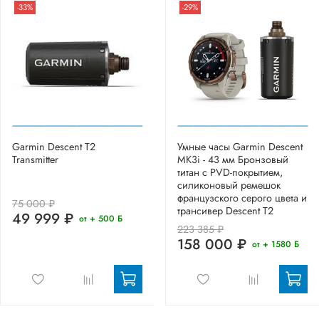
-33%
-29%
Garmin Descent T2
Умные часы Garmin Descent
Transmitter
MK3i - 43 мм Бронзовый
титан с PVD-покрытием,
силиконовый ремешок
французского серого цвета и
75 000 ₽
трансивер Descent T2
49 999 ₽
от + 500 Б
223 385 ₽
158 000 ₽
от + 1580 Б