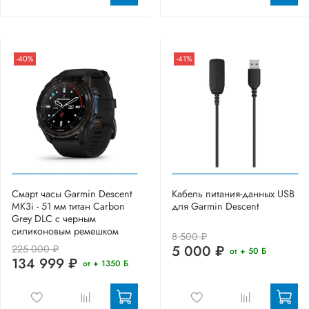
-40%
-41%
Смарт часы Garmin Descent
Кабель питания-данных USB
MK3i - 51 мм титан Carbon
для Garmin Descent
Grey DLC с черным
силиконовым ремешком
8 500 ₽
5 000 ₽
225 000 ₽
от + 50 Б
134 999 ₽
от + 1350 Б