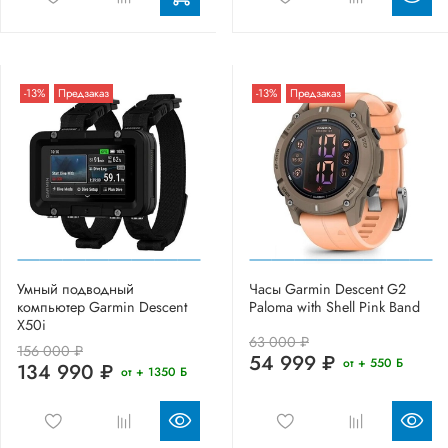
-13%
Предзаказ
-13%
Предзаказ
Умный подводный
Часы Garmin Descent G2
компьютер Garmin Descent
Paloma with Shell Pink Band
X50i
63 000 ₽
156 000 ₽
54 999 ₽
от + 550 Б
134 990 ₽
от + 1350 Б