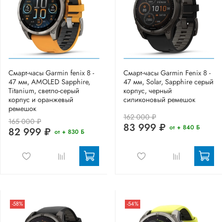
Смарт-часы Garmin fenix 8 -
Смарт-часы Garmin Fenix 8 -
47 мм, AMOLED Sapphire,
47 мм, Solar, Sapphire серый
Titanium, светло-серый
корпус, черный
корпус и оранжевый
силиконовый ремешок
ремешок
162 000 ₽
165 000 ₽
83 999 ₽
от + 840 Б
82 999 ₽
от + 830 Б
-58%
-54%