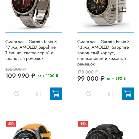
Смарт-часы Garmin fenix 8 -
Смарт-часы Garmin Fenix 8 -
47 мм, AMOLED Sapphire,
43 мм, AMOLED, Sapphire
Titanium, светло-серый и
золотистый корпус,
титановый ремешок
силиконовый и кожаный
ремешок
155 000 ₽
178 000 ₽
109 990 ₽
от + 1100 Б
99 000 ₽
от + 990 Б
-50%
-48%