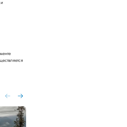
 и
менте
ществляется