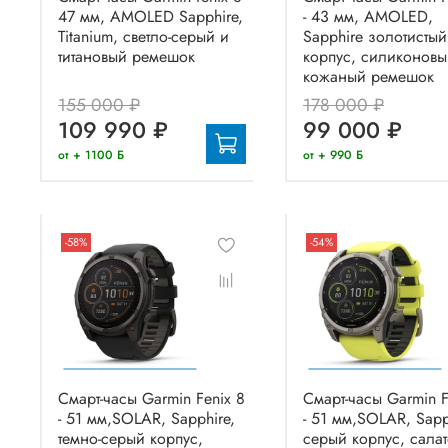
47 мм, AMOLED Sapphire,
- 43 мм, AMOLED,
Titanium, светло-серый и
Sapphire золотистый
титановый ремешок
корпус, силиконовы
кожаный ремешок
155 000 ₽
178 000 ₽
109 990 ₽
99 000 ₽
от + 1100 Б
от + 990 Б
-58%
-54%
Смарт-часы Garmin Fenix 8
Смарт-часы Garmin F
- 51 мм,SOLAR, Sapphire,
- 51 мм,SOLAR, Sapp
темно-серый корпус,
серый корпус, сала