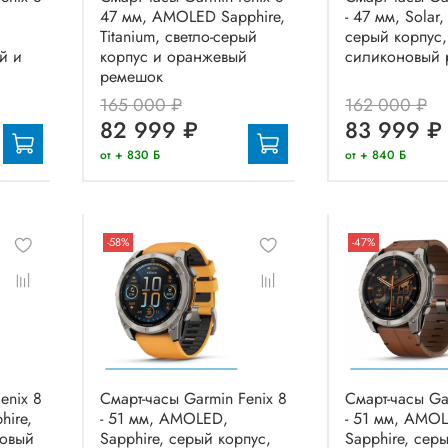
47 мм, AMOLED Sapphire,
- 47 мм, Solar,
Titanium, светло-серый
серый корпус
й и
корпус и оранжевый
силиконовый 
ремешок
165 000 ₽
162 000 ₽
82 999 ₽
83 999 ₽
от + 830 Б
от + 840 Б
-58%
-47%
enix 8
Смарт-часы Garmin Fenix 8
Смарт-часы Ga
hire,
- 51 мм, AMOLED,
- 51 мм, AMO
товый
Sapphire, серый корпус,
Sapphire, сер