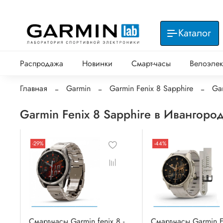
Каталог
Распродажа
Новинки
Смарт-часы
Велоэлек
Главная
Garmin
Garmin Fenix 8 Sapphire
Ga
Garmin Fenix 8 Sapphire в Ивангоро
-29%
-44%
Смарт-часы Garmin fenix 8 -
Смарт-часы Garmin F