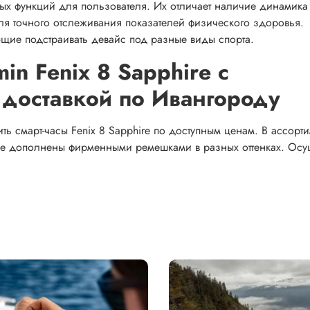
ных функций для пользователя. Их отличает наличие динамика
ля точного отслеживания показателей физического здоровья.
ие подстраивать девайс под разные виды спорта.
in Fenix 8 Sapphire с
 доставкой по Ивангороду
ь смарт-часы Fenix 8 Sapphire по доступным ценам. В ассорти
ые дополнены фирменными ремешками в разных оттенках. Осу