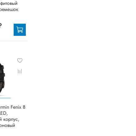
афитовый
ремешок
₽
rmin Fenix 8
LED,
й корпус,
оновый