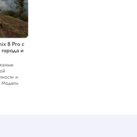
ix 8 Pro с
Практичные советы по
города и
самостоятельной настройке часов
Garmin Fenix
ожаным
Справиться с такой задачей, как
бой
настройка умных часов из линейки
тности и
Garmin Fenix, под силу каждому
. Модель
владельцу современного девайса. Мы
же...