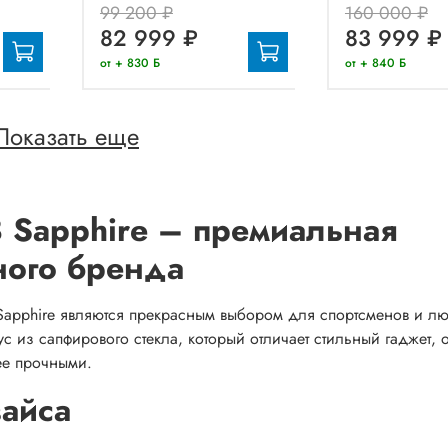
99 200 ₽
160 000 ₽
82 999 ₽
83 999 ₽
от + 830 Б
от + 840 Б
Показать еще
8 Sapphire – премиальная
ного бренда
Sapphire являются прекрасным выбором для спортсменов и л
 из сапфирового стекла, который отличает стильный гаджет, 
ее прочными.
вайса