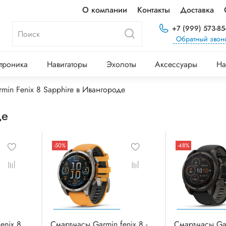
О компании
Контакты
Доставка
+7 (999) 573-85
Обратный звон
троника
Навигаторы
Эхолоты
Аксессуары
На
rmin Fenix 8 Sapphire в Ивангороде
де
-50%
-48%
enix 8
Смарт-часы Garmin fenix 8 -
Смарт-часы Ga