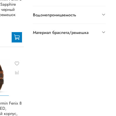
 Sapphire
, черный
ремешок
Водонепроницаемость
Материал браслета/ремешка
rmin Fenix 8
LED,
ый корпус,