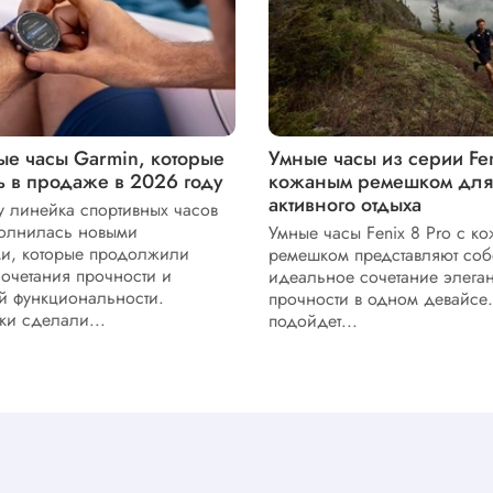
ые часы Garmin, которые
Умные часы из серии Fen
ь в продаже в 2026 году
кожаным ремешком для 
активного отдыха
у линейка спортивных часов
полнилась новыми
Умные часы Fenix 8 Pro с к
ми, которые продолжили
ремешком представляют со
очетания прочности и
идеальное сочетание элеган
й функциональности.
прочности в одном девайсе
ки сделали...
подойдет...