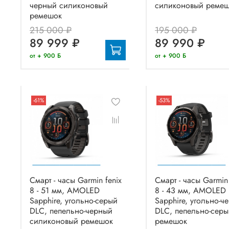
черный силиконовый
силиконовый реме
ремешок
215 000 ₽
195 000 ₽
89 999 ₽
89 990 ₽
от + 900 Б
от + 900 Б
-61%
-53%
Смарт - часы Garmin fenix
Смарт - часы Garmin 
8 - 51 мм, AMOLED
8 - 43 мм, AMOLED
Sapphire, угольно-серый
Sapphire, угольно-ч
DLC, пепельно-черный
DLC, пепельно-серы
силиконовый ремешок
ремешок