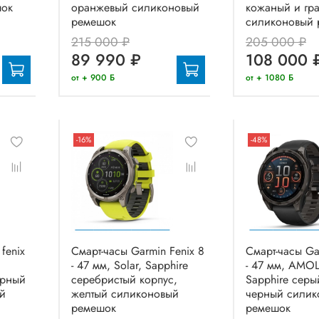
шок
оранжевый силиконовый
кожаный и гр
ремешок
силиконовый 
215 000 ₽
205 000 ₽
89 990 ₽
108 000 
от + 900 Б
от + 1080 Б
-16%
-48%
fenix
Смарт-часы Garmin Fenix 8
Смарт-часы Ga
- 47 мм, Solar, Sapphire
- 47 мм, AMO
ерный
серебристый корпус,
Sapphire серы
й
желтый силиконовый
черный силик
ремешок
ремешок