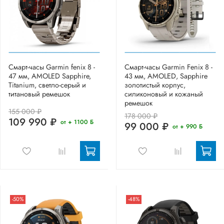
Смарт-часы Garmin fenix 8 -
Смарт-часы Garmin Fenix 8 -
47 мм, AMOLED Sapphire,
43 мм, AMOLED, Sapphire
Titanium, светло-серый и
золотистый корпус,
титановый ремешок
силиконовый и кожаный
ремешок
155 000 ₽
178 000 ₽
109 990 ₽
от + 1100 Б
99 000 ₽
от + 990 Б
-50%
-48%