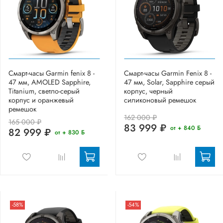
Смарт-часы Garmin fenix 8 -
Смарт-часы Garmin Fenix 8 -
47 мм, AMOLED Sapphire,
47 мм, Solar, Sapphire серый
Titanium, светло-серый
корпус, черный
корпус и оранжевый
силиконовый ремешок
ремешок
162 000 ₽
165 000 ₽
83 999 ₽
от + 840 Б
82 999 ₽
от + 830 Б
-58%
-54%