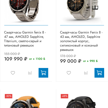
Смарт-часы Garmin fenix 8 -
Смарт-часы Garmin Fenix 8 -
47 мм, AMOLED Sapphire,
43 мм, AMOLED, Sapphire
Titanium, светло-серый и
золотистый корпус,
титановый ремешок
силиконовый и кожаный
ремешок
155 000 ₽
178 000 ₽
109 990 ₽
от + 1100 Б
99 000 ₽
от + 990 Б
-50%
-48%