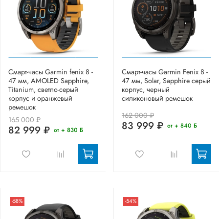
Смарт-часы Garmin fenix 8 -
Смарт-часы Garmin Fenix 8 -
47 мм, AMOLED Sapphire,
47 мм, Solar, Sapphire серый
Titanium, светло-серый
корпус, черный
корпус и оранжевый
силиконовый ремешок
ремешок
162 000 ₽
165 000 ₽
83 999 ₽
от + 840 Б
82 999 ₽
от + 830 Б
-58%
-54%