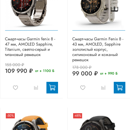
Смарт-часы Garmin fenix 8 -
Смарт-часы Garmin Fenix 8 -
47 мм, AMOLED Sapphire,
43 мм, AMOLED, Sapphire
Titanium, светло-серый и
золотистый корпус,
титановый ремешок
силиконовый и кожаный
ремешок
155 000 ₽
178 000 ₽
109 990 ₽
от + 1100 Б
99 000 ₽
от + 990 Б
-50%
-48%