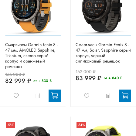
Смарт-часы Garmin fenix 8 -
Смарт-часы Garmin Fenix 8 -
47 мм, AMOLED Sapphire,
47 мм, Solar, Sapphire серый
Titanium, светло-серый
корпус, черный
корпус и оранжевый
силиконовый ремешок
ремешок
162 000 ₽
165 000 ₽
83 999 ₽
от + 840 Б
82 999 ₽
от + 830 Б
-58%
-54%