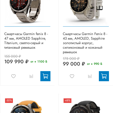
Смарт-часы Garmin fenix 8 -
Смарт-часы Garmin Fenix 8 -
47 мм, AMOLED Sapphire,
43 мм, AMOLED, Sapphire
Titanium, светло-серый и
золотистый корпус,
титановый ремешок
силиконовый и кожаный
ремешок
155 000 ₽
178 000 ₽
109 990 ₽
от + 1100 Б
99 000 ₽
от + 990 Б
-50%
-48%