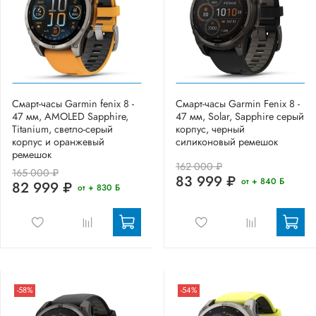
Смарт-часы Garmin fenix 8 -
Смарт-часы Garmin Fenix 8 -
47 мм, AMOLED Sapphire,
47 мм, Solar, Sapphire серый
Titanium, светло-серый
корпус, черный
корпус и оранжевый
силиконовый ремешок
ремешок
162 000 ₽
165 000 ₽
83 999 ₽
от + 840 Б
82 999 ₽
от + 830 Б
-58%
-54%