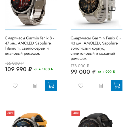
Смарт-часы Garmin fenix 8 -
Смарт-часы Garmin Fenix 8 -
47 мм, AMOLED Sapphire,
43 мм, AMOLED, Sapphire
Titanium, светло-серый и
золотистый корпус,
титановый ремешок
силиконовый и кожаный
ремешок
155 000 ₽
178 000 ₽
109 990 ₽
от + 1100 Б
99 000 ₽
от + 990 Б
-50%
-48%