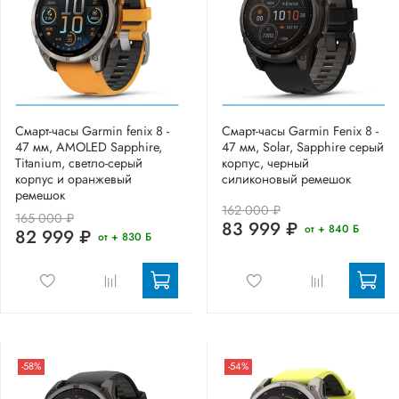
Смарт-часы Garmin fenix 8 -
Смарт-часы Garmin Fenix 8 -
47 мм, AMOLED Sapphire,
47 мм, Solar, Sapphire серый
Titanium, светло-серый
корпус, черный
корпус и оранжевый
силиконовый ремешок
ремешок
162 000 ₽
165 000 ₽
83 999 ₽
от + 840 Б
82 999 ₽
от + 830 Б
-58%
-54%