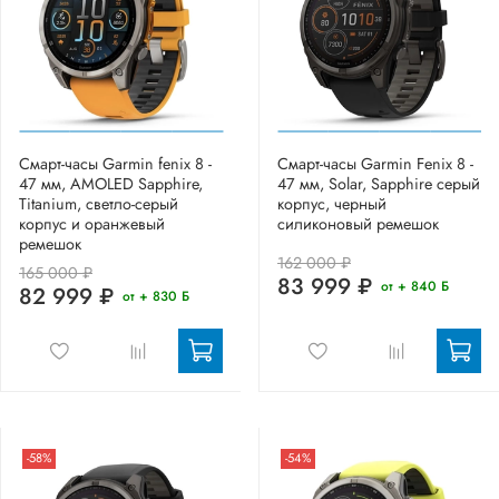
Смарт-часы Garmin fenix 8 -
Смарт-часы Garmin Fenix 8 -
47 мм, AMOLED Sapphire,
47 мм, Solar, Sapphire серый
Titanium, светло-серый
корпус, черный
корпус и оранжевый
силиконовый ремешок
ремешок
162 000 ₽
165 000 ₽
83 999 ₽
от + 840 Б
82 999 ₽
от + 830 Б
-58%
-54%