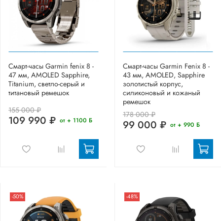
Смарт-часы Garmin fenix 8 -
Смарт-часы Garmin Fenix 8 -
47 мм, AMOLED Sapphire,
43 мм, AMOLED, Sapphire
Titanium, светло-серый и
золотистый корпус,
титановый ремешок
силиконовый и кожаный
ремешок
155 000 ₽
178 000 ₽
109 990 ₽
от + 1100 Б
99 000 ₽
от + 990 Б
-50%
-48%