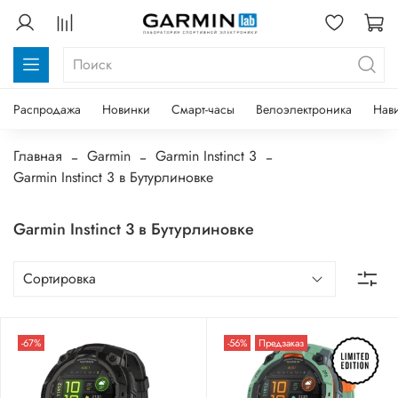
Распродажа
Новинки
Смарт-часы
Велоэлектроника
Нав
Главная
Garmin
Garmin Instinct 3
Garmin Instinct 3 в Бутурлиновке
Garmin Instinct 3 в Бутурлиновке
-67%
-56%
Предзаказ