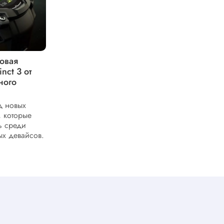
новая
Полезные функции часов Garmin,
nct 3 от
о которых стоит знать владельцам
ного
спортивного девайса
Компания Garmin успела выпустить
множество успешных линеек смарт-часов,
д новых
которые обрели популярность среди
, которые
требовательных пользователей
ь среди
современной спортивной электроники.
х девайсов.
Их объединяет полезный...