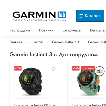
Каталог
Распродажа
Новинки
Смарт-часы
Велоэлек
Главная
Garmin
Garmin Instinct 3
Garmin Ins
Garmin Instinct 3 в Долгопрудном
-67%
-56%
Предзаказ
Смарт часы Instinct® 3 –
Смарт часы Instinct