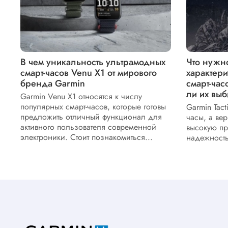
В чем уникальность ультрамодных
Что нужно
смарт-часов Venu X1 от мирового
характери
бренда Garmin
смарт-часо
ли их выб
Garmin Venu X1 относятся к числу
популярных смарт-часов, которые готовы
Garmin Tact
предложить отличный функционал для
часы, а вер
активного пользователя современной
высокую пр
электроники. Стоит познакомиться...
надежность