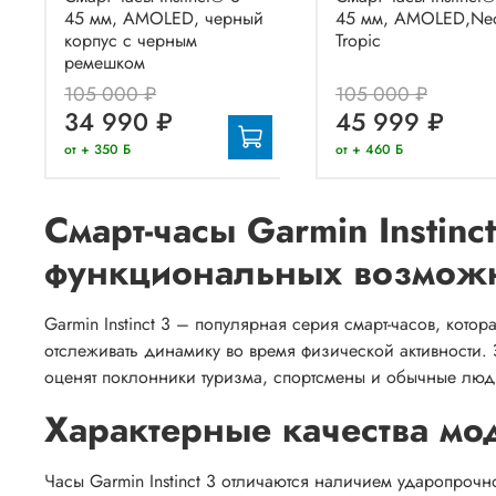
45 мм, AMOLED, черный
45 мм, AMOLED,Ne
корпус с черным
Tropic
ремешком
105 000 ₽
105 000 ₽
34 990 ₽
45 999 ₽
от + 350 Б
от + 460 Б
Смарт-часы Garmin Instinc
функциональных возмож
Garmin Instinct 3 – популярная серия смарт-часов, кото
отслеживать динамику во время физической активности. 
оценят поклонники туризма, спортсмены и обычные лю
Характерные качества мо
Часы Garmin Instinct 3 отличаются наличием ударопрочн