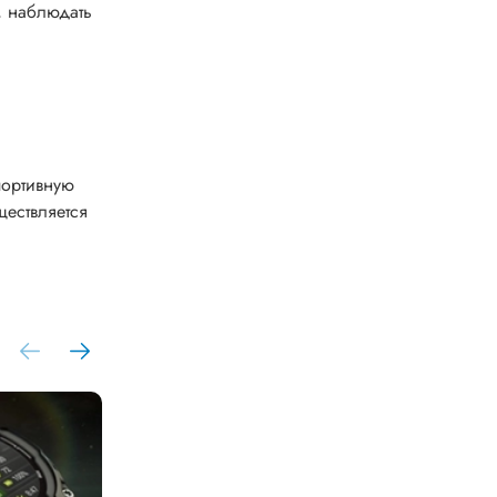
, наблюдать
портивную
ществляется