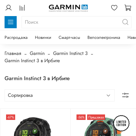
Распродажа
Новинки
Смарт-часы
Велоэлектроника
Нав
Главная
Garmin
Garmin Instinct 3
Garmin Instinct 3 в Ирбите
Garmin Instinct 3 в Ирбите
-67%
-56%
Предзаказ