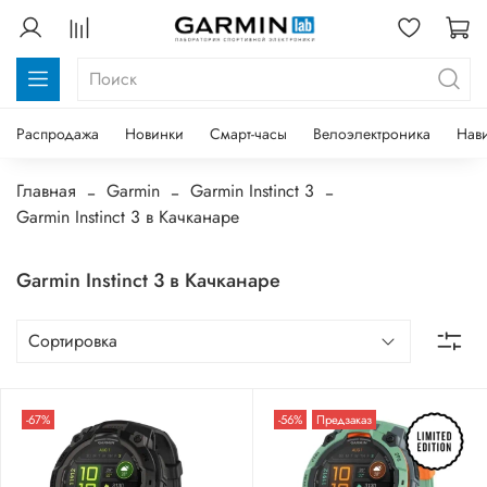
Распродажа
Новинки
Смарт-часы
Велоэлектроника
Нав
Главная
Garmin
Garmin Instinct 3
Garmin Instinct 3 в Качканаре
Garmin Instinct 3 в Качканаре
-67%
-56%
Предзаказ