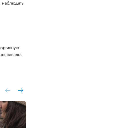
, наблюдать
портивную
ществляется