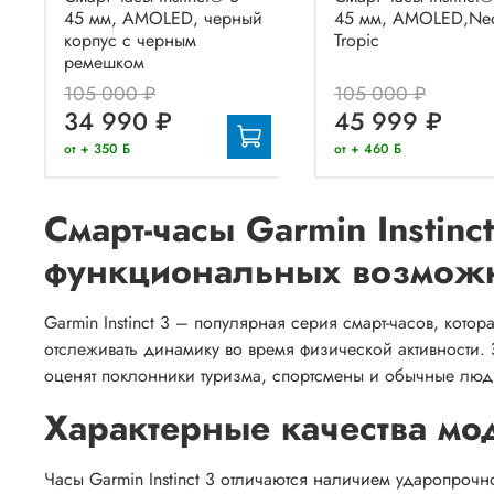
45 мм, AMOLED, черный
45 мм, AMOLED,Ne
корпус с черным
Tropic
ремешком
105 000 ₽
105 000 ₽
34 990 ₽
45 999 ₽
от + 350 Б
от + 460 Б
Смарт-часы Garmin Instinc
функциональных возмож
Garmin Instinct 3 – популярная серия смарт-часов, кото
отслеживать динамику во время физической активности. 
оценят поклонники туризма, спортсмены и обычные лю
Характерные качества мо
Часы Garmin Instinct 3 отличаются наличием ударопрочн