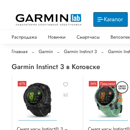
Каталог
Распродажа
Новинки
Смарт-часы
Велоэлек
Главная
Garmin
Garmin Instinct 3
Garmin Inst
Garmin Instinct 3 в Котовске
-67%
-56%
Предзаказ
Смарт часы Instinct® 3 –
Смарт часы Instinct