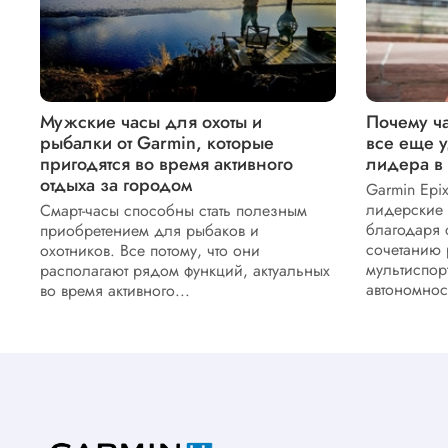
Мужские часы для охоты и
Почему ча
рыбалки от Garmin, которые
все еще 
пригодятся во время активного
лидера в
отдыха за городом
Garmin Epi
лидерские 
Смарт-часы способны стать полезным
благодаря
приобретением для рыбаков и
сочетанию
охотников. Все потому, что они
мультиспор
располагают рядом функций, актуальных
автономност
во время активного...