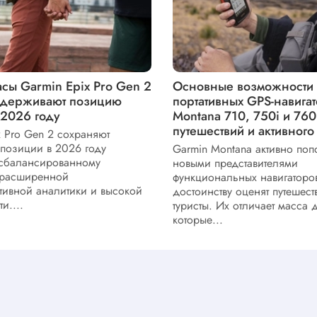
сы Garmin Epix Pro Gen 2
Основные возможности
удерживают позицию
портативных GPS-навига
 2026 году
Montana 710, 750i и 760
путешествий и активного
x Pro Gen 2 сохраняют
позиции в 2026 году
Garmin Montana активно поп
 сбалансированному
новыми представителями
 расширенной
функциональных навигаторов
тивной аналитики и высокой
достоинству оценят путешест
и....
туристы. Их отличает масса 
которые...