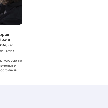
Базовые функции спортивных
торов
часов Forerunner 570 от
i для
востребованного бренда Garmin
 отдыха
Поклонникам спортивных гаджетов
премиального качества стоит обратить
олняется
внимание на умные часы Forerunner 570.
Рассказываем про основные
, которые по
функциональные возможности линейки
венники и
девайсов...
достоинств,