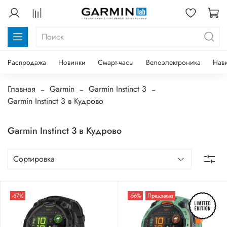
Распродажа
Новинки
Смарт-часы
Велоэлектроника
Нав
Главная
Garmin
Garmin Instinct 3
Garmin Instinct 3 в Кудрово
Garmin Instinct 3 в Кудрово
-67%
-56%
Предзаказ