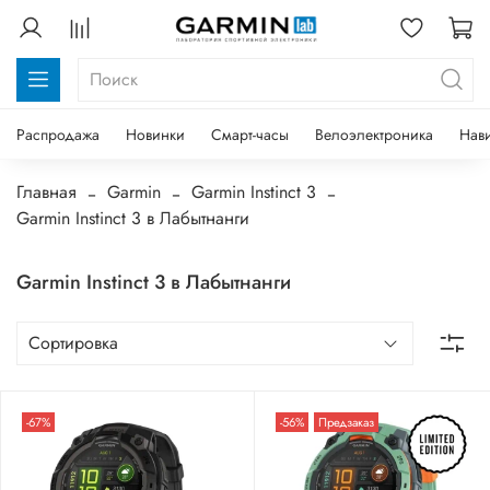
Распродажа
Новинки
Смарт-часы
Велоэлектроника
Нав
Главная
Garmin
Garmin Instinct 3
Garmin Instinct 3 в Лабытнанги
Garmin Instinct 3 в Лабытнанги
-67%
-56%
Предзаказ