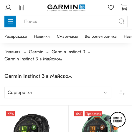
Распродажа
Новинки
Смарт-часы
Велоэлектроника
Нав
Главная
Garmin
Garmin Instinct 3
Garmin Instinct 3 в Майском
Garmin Instinct 3 в Майском
-67%
-56%
Предзаказ