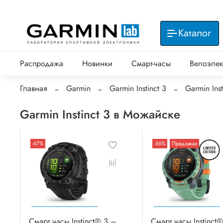
Каталог
Распродажа
Новинки
Смарт-часы
Велоэлек
Главная
Garmin
Garmin Instinct 3
Garmin Ins
Garmin Instinct 3 в Можайске
-67%
-56%
Предзаказ
Смарт часы Instinct® 3 –
Смарт часы Instinct