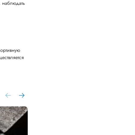
, наблюдать
портивную
ществляется