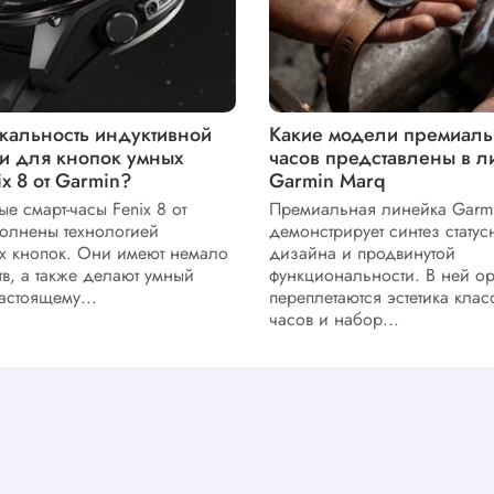
икальность индуктивной
Какие модели премиаль
ии для кнопок умных
часов представлены в л
ix 8 от Garmin?
Garmin Marq
е смарт-часы Fenix 8 от
Премиальная линейка Garm
олнены технологией
демонстрирует синтез статус
х кнопок. Они имеют немало
дизайна и продвинутой
в, а также делают умный
функциональности. В ней о
астоящему...
переплетаются эстетика клас
часов и набор...