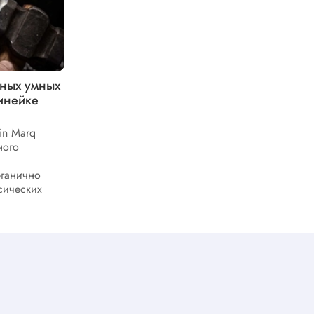
ных умных
Спортивные часы Instinct E от
инейке
Garmin, способные покорить своей
автономностью
in Marq
Garmin Instinct E относятся к числу
ного
фирменных девайсов популярного
бренда. У смарт-часов есть свои
рганично
преимущества, которые выделяют их
сических
среди конкурентов....