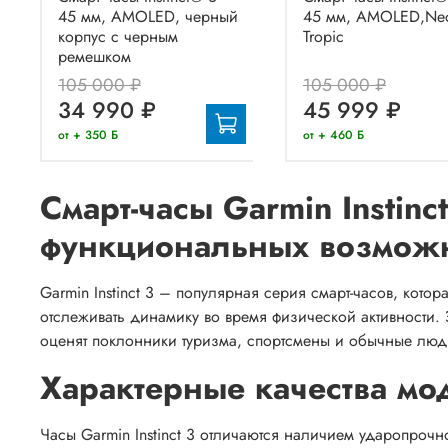
45 мм, AMOLED, черный
45 мм, AMOLED,Ne
корпус с черным
Tropic
ремешком
105 000 ₽
105 000 ₽
34 990 ₽
45 999 ₽
от + 350 Б
от + 460 Б
Смарт-часы Garmin Instinc
функциональных возмож
Garmin Instinct 3 – популярная серия смарт-часов, кото
отслеживать динамику во время физической активности. 
оценят поклонники туризма, спортсмены и обычные лю
Характерные качества мо
Часы Garmin Instinct 3 отличаются наличием ударопрочн