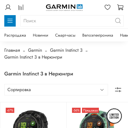
Распродажа
Новинки
Смарт-часы
Велоэлектроника
Нав
Главная
Garmin
Garmin Instinct 3
Garmin Instinct 3 в Нерюнгри
Garmin Instinct 3 в Нерюнгри
-67%
-56%
Предзаказ