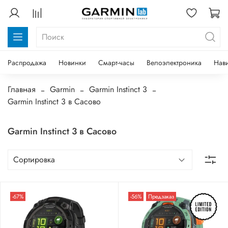
Распродажа
Новинки
Смарт-часы
Велоэлектроника
Нав
Главная
Garmin
Garmin Instinct 3
Garmin Instinct 3 в Сасово
Garmin Instinct 3 в Сасово
-67%
-56%
Предзаказ