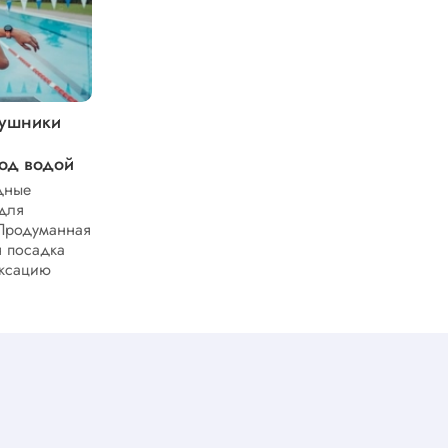
аушники
Базовые возможности
велокомпьютеров из линейки
од водой
Garmin Edge 550 и 850
дные
Велокомпьютеры Garmin Edge 550 и
для
Edge 850 представляют собой
 Продуманная
современные инструменты для
я посадка
велосипедистов любого уровня.
иксацию
Расширенные функциональные
возможности делают эти...