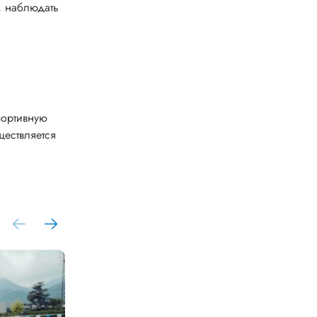
, наблюдать
портивную
ществляется