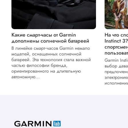
Какие смарт-часы от Garmin
На что с
дополнены солнечной батареей
Instinct 
спортсме
В линейке смарт‑часов Garmin немало
пользова
моделей, оснащенных солнечной
батареей. Эта технология стала важной
Garmin Inst
частью философии бренда,
выбор девай
ориентированного на длительную
предпочтен
автономную...
электроник
исполнении