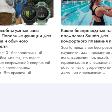
пособны умные часы
Какие беспроводные н
3? Полезные функции для
предлагает Suunto для
на и обычного
комфортного плавания п
теля
Suunto предлагает беспрово
наушники, адаптированные 
inct 3 - беспроигрышный
использования под водой.
са для тех, кто отдает
герметизация и специальна
ие современной спортивной
обеспечивают уверенную ф
е в премиальном
даже при интенсивных...
. Это практичный...