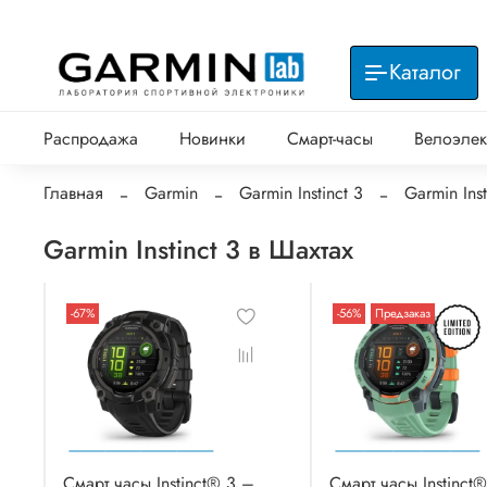
Каталог
Распродажа
Новинки
Смарт-часы
Велоэлек
Главная
Garmin
Garmin Instinct 3
Garmin Ins
Garmin Instinct 3 в Шахтах
-67%
-56%
Предзаказ
Смарт часы Instinct® 3 –
Смарт часы Instinct