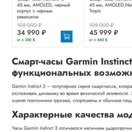
45 мм, AMOLED, черный
45 мм, AMOLED,Ne
корпус с черным
Tropic
ремешком
105 000 ₽
105 000 ₽
34 990 ₽
45 999 ₽
от + 350 Б
от + 460 Б
Смарт-часы Garmin Instinc
функциональных возмож
Garmin Instinct 3 – популярная серия смарт-часов, кото
отслеживать динамику во время физической активности. 
оценят поклонники туризма, спортсмены и обычные лю
Характерные качества мо
Часы Garmin Instinct 3 отличаются наличием ударопрочн