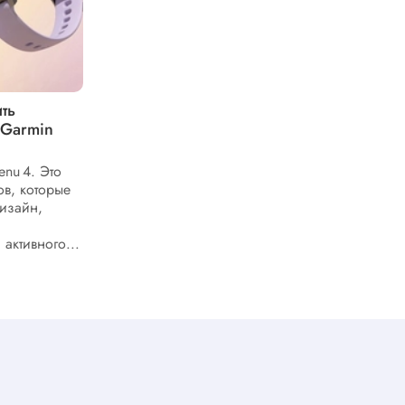
ть
Регулярные уведомления на часах
 Garmin
Garmin – о включении и
отключении основной функции
nu 4. Это
Умные часы Garmin располагают
в, которые
функцией получения уведомлений со
изайн,
своего смартфона при условии
сопряжения двух устройств. Чтобы
активного...
активировать ее, необходимо
выполнить...