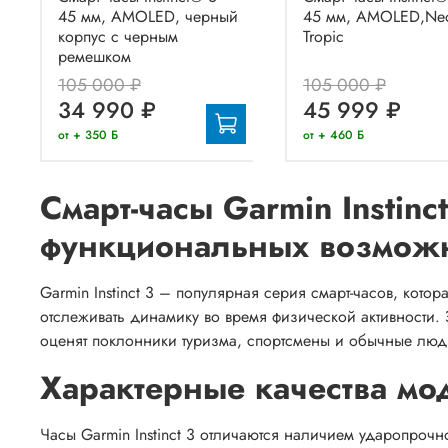
45 мм, AMOLED, черный
45 мм, AMOLED,Ne
корпус с черным
Tropic
ремешком
105 000 ₽
105 000 ₽
34 990 ₽
45 999 ₽
от + 350 Б
от + 460 Б
Смарт-часы Garmin Instinc
функциональных возмож
Garmin Instinct 3 – популярная серия смарт-часов, кото
отслеживать динамику во время физической активности. 
оценят поклонники туризма, спортсмены и обычные лю
Характерные качества мо
Часы Garmin Instinct 3 отличаются наличием ударопрочн