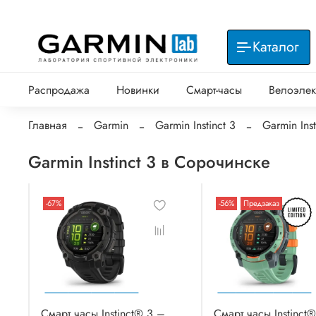
Каталог
Распродажа
Новинки
Смарт-часы
Велоэлек
Главная
Garmin
Garmin Instinct 3
Garmin Ins
Garmin Instinct 3 в Сорочинске
-67%
-56%
Предзаказ
Смарт часы Instinct® 3 –
Смарт часы Instinct