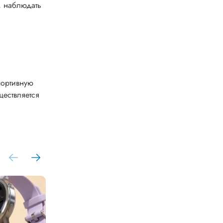
, наблюдать
портивную
ществляется