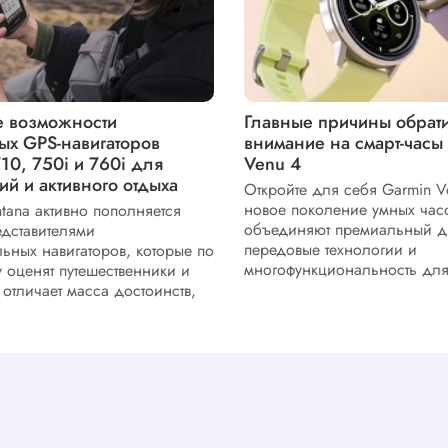
 возможности
Главные причины обрати
ых GPS-навигаторов
внимание на смарт-часы
10, 750i и 760i для
Venu 4
ий и активного отдыха
Откройте для себя Garmin Ve
новое поколение умных часо
tana активно пополняется
объединяют премиальный д
дставителями
передовые технологии и
ьных навигаторов, которые по
многофункциональность для 
у оценят путешественники и
 отличает масса достоинств,