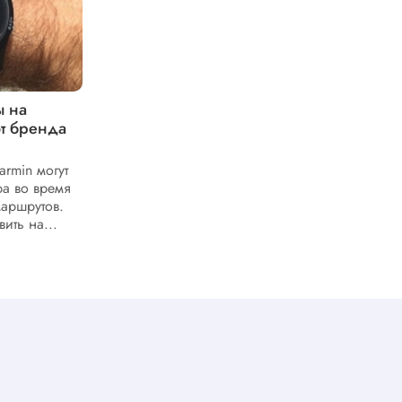
ы на
На что способны спортивные часы
от бренда
Garmin Fenix 8 – разбор ключевых
возможностей
rmin могут
Обсуждаем обзор ключевых
ра во время
возможностей спортивных часов Garmin
маршрутов.
Fenix 8. Разбираем функции устройства,
ить на...
которые могут быть полезны спортсменам
и поклонникам активного...