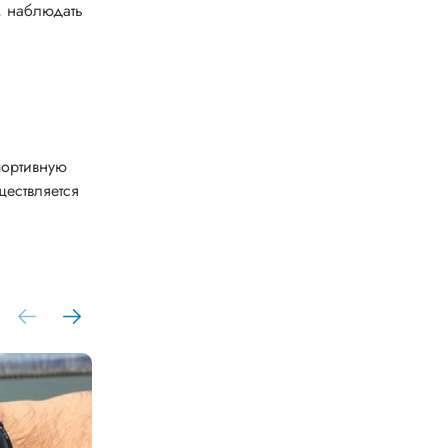
, наблюдать
портивную
ществляется