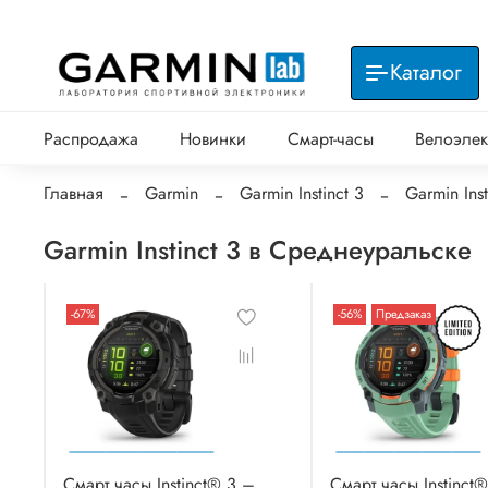
Каталог
Распродажа
Новинки
Смарт-часы
Велоэлек
Главная
Garmin
Garmin Instinct 3
Garmin Ins
Garmin Instinct 3 в Среднеуральске
-67%
-56%
Предзаказ
Смарт часы Instinct® 3 –
Смарт часы Instinct