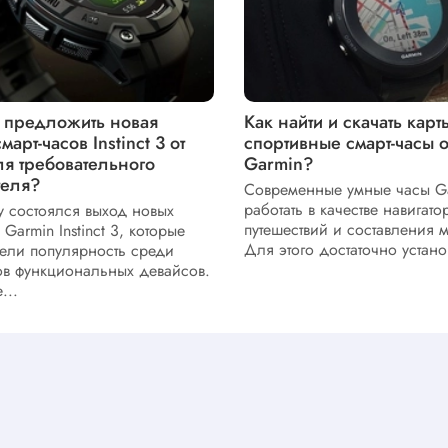
а предложить новая
Как найти и скачать карт
арт-часов Instinct 3 от
спортивные смарт-часы 
ля требовательного
Garmin?
теля?
Современные умные часы Ga
работать в качестве навигато
у состоялся выход новых
путешествий и составления 
 Garmin Instinct 3, которые
Для этого достаточно установ
ели популярность среди
в функциональных девайсов.
...