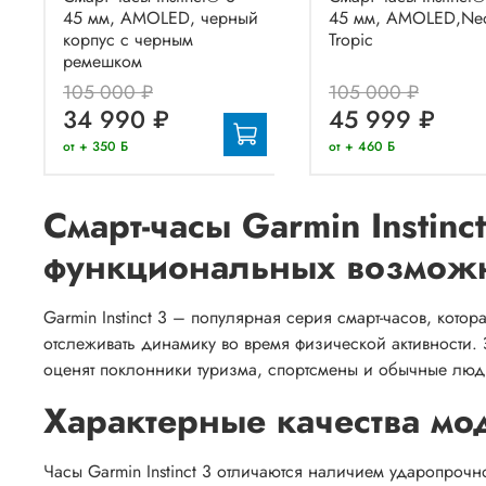
45 мм, AMOLED, черный
45 мм, AMOLED,Ne
корпус с черным
Tropic
ремешком
105 000 ₽
105 000 ₽
34 990 ₽
45 999 ₽
от + 350 Б
от + 460 Б
Смарт-часы Garmin Instinc
функциональных возмож
Garmin Instinct 3 – популярная серия смарт-часов, кото
отслеживать динамику во время физической активности. 
оценят поклонники туризма, спортсмены и обычные лю
Характерные качества мо
Часы Garmin Instinct 3 отличаются наличием ударопрочн