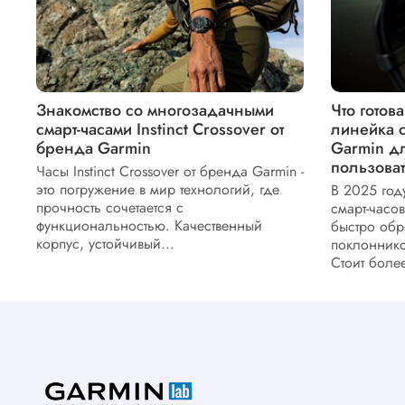
Знакомство со многозадачными
Что готов
смарт-часами Instinct Crossover от
линейка см
бренда Garmin
Garmin д
пользова
Часы Instinct Crossover от бренда Garmin -
это погружение в мир технологий, где
В 2025 год
прочность сочетается с
смарт-часов
функциональностью. Качественный
быстро обр
корпус, устойчивый...
поклоннико
Стоит более