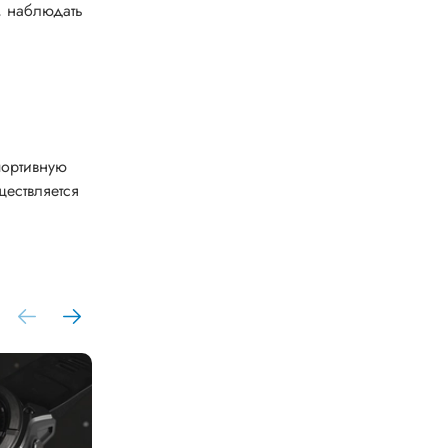
, наблюдать
портивную
ществляется