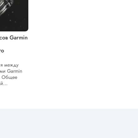
сов Garmin
Почему важно отслеживать свой
сон и как это делать с помощью
го
монитора Index Sleep Monitor от
Garmin
ия между
Index Sleep Monitor является одним из
ми Garmin
основных устройств от компании Гармин,
o. Общее
который помогает вести контроль над
й...
качеством сна. Это полезное...