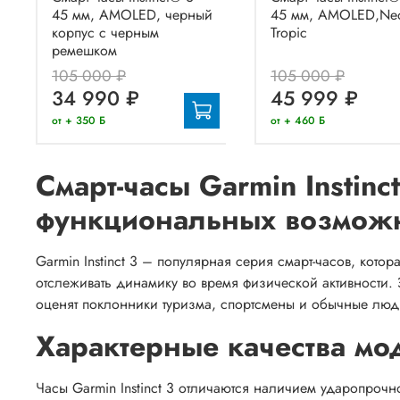
45 мм, AMOLED, черный
45 мм, AMOLED,Ne
корпус с черным
Tropic
ремешком
105 000 ₽
105 000 ₽
34 990 ₽
45 999 ₽
от + 350 Б
от + 460 Б
Смарт-часы Garmin Instinc
функциональных возмож
Garmin Instinct 3 – популярная серия смарт-часов, кото
отслеживать динамику во время физической активности. 
оценят поклонники туризма, спортсмены и обычные лю
Характерные качества мо
Часы Garmin Instinct 3 отличаются наличием ударопрочн