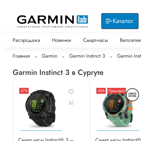
Каталог
Распродажа
Новинки
Смарт-часы
Велоэлек
Главная
Garmin
Garmin Instinct 3
Garmin Inst
Garmin Instinct 3 в Сургуте
-67%
-56%
Предзаказ
Смарт часы Instinct® 3 –
Смарт часы Instinct