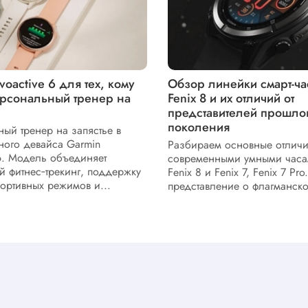
voactive 6 для тех, кому
Обзор линейки смарт-ча
рсональный тренер на
Fenix 8 и их отличий от
представителей прошло
поколения
ый тренер на запястье в
ного девайса Garmin
Разбираем основные отлич
 6. Модель объединяет
современными умными часа
й фитнес‑трекинг, поддержку
Fenix 8 и Fenix 7, Fenix 7 Pr
портивных режимов и...
представление о флагманско