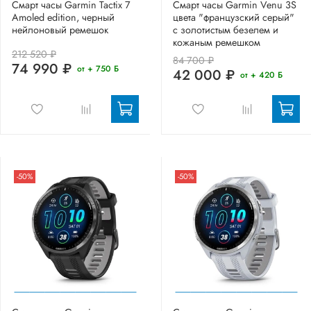
Смарт часы Garmin Tactix 7
Смарт часы Garmin Venu 3S
Amoled edition, черный
цвета "французский серый"
нейлоновый ремешок
с золотистым безелем и
кожаным ремешком
212 520 ₽
84 700 ₽
74 990 ₽
от + 750 Б
42 000 ₽
от + 420 Б
-50%
-50%