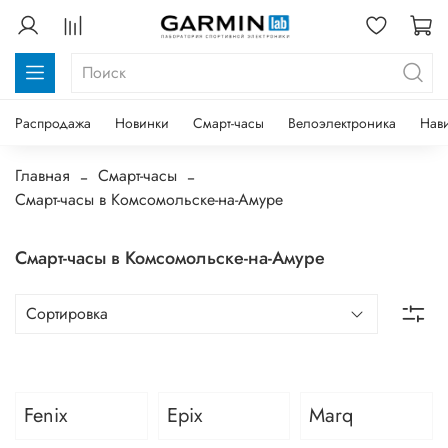
Распродажа
Новинки
Смарт-часы
Велоэлектроника
Нав
Главная
Смарт-часы
Смарт-часы в Комсомольске-на-Амуре
Смарт-часы в Комсомольске-на-Амуре
Fenix
Epix
Marq