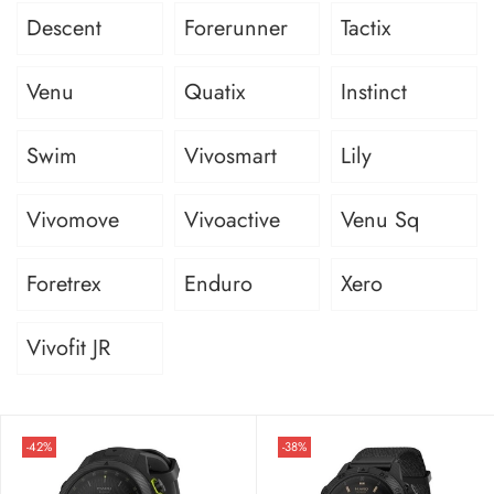
Descent
Forerunner
Tactix
Venu
Quatix
Instinct
Swim
Vivosmart
Lily
Vivomove
Vivoactive
Venu Sq
Foretrex
Enduro
Xero
Vivofit JR
-42%
-38%